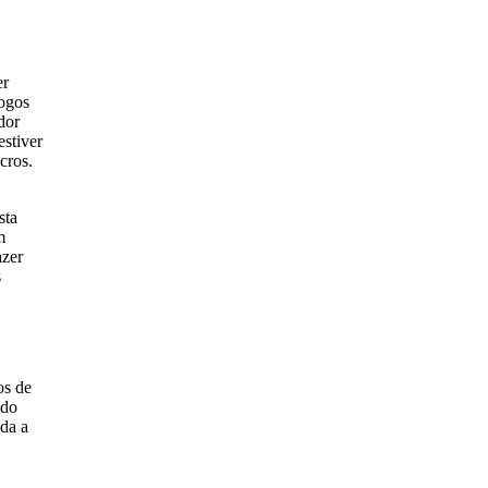
er
jogos
dor
estiver
cros.
sta
m
azer
s
os de
ado
ada a