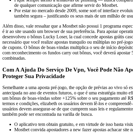
de qualquer comunicação que afirme servir do Mostbet.
Por estar no mercado desde 2009, some sort of interface evolu
também segura – justificando os seus mais de um milhão de usu
Além disso, vale ressaltar que a Mostbet não possui 1 programa especí
é ir ao site usando um browser de sua preferência. Para apoiar operat
desenvolveu o bônus Lucky Loser, la cual concede apostas grátis caso
necessário que você realize apostas tranquilo ou múltiplas no pré-jo
de cupons. O bônus de boas-vindas multiplica o seu de início depósit
com reconhecimento os fundos carry out bônus, você deverá apostar 5 
combinadas.
Com A Ajuda Do Serviço De Vpn, Você Pode Não Ap
Proteger Sua Privacidade
Semelhante a uma aposta pré-jogo, the opção de prévias ao vivo só e
antecipada no ano de eventos futuros, o que é uma estratégia muito e
um bônus de boas-vindas sobre +125% sobre o seu pagamento até R$ 2
termos e condições, elizabeth os usuários devem lê-los e compreendê-l
usuários devem assegurar-se de que cumprem suas leis e regulamentos 
também pode ser encontrada na varilla de busca.
O aplicativo tem obtain gratuito, e em virtude de isso basta visit
Mostbet convida apostadores a new fazer apostas achacar site no