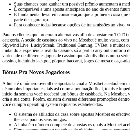
Suas chances para ganhar um possível prêmio aumentam à medi
É comparável a uma aposta antecipada no ano de eventos futuro
É fundamental levar em consideração que a primeira coisa que v
parte de segurança.
Para conhecer todas because opções de transmissões ao vivo, ve
Para os clientes que procuram alternativas afin de apostar em TOTO no
categoria. A seção de cassinos ao vivo na Mostbet é muito vasta, co
Skywind Live, LuckyStreak, Traditional Gaming, TVBet, e muitos out
imitando a experiência real do cassino, só a partir carry out conforto
variedade de diferentes jogos de cassino que são divididos numa séri
cassino, incluindo jackpot, pôquer, baccarat, jogos de mesa e caça-níq
Bônus Pra Novos Jogadores
A linha é o número overall de apostas la cual a Mostbet aceitará em u
néanmoins importantes, tais asi como a pontuação final, totais e impedi
início da semana você receberá um bônus de cashback. Na Mostbet, v
cria a sua conta. Porém, existem diversas diferentes promoções dentro
você cumpra operating-system requisitos estabelecidos.
O sistema de afiliados da casa sobre apostas Mostbet es efecti
the casa para os seus amigos.
A linha é o número complete de apostas os quais a Mostbet acei
Fique sempre atento a tentativas de phishing — nunca comparti