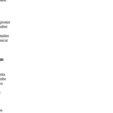
apostas
stbet
amadas
sacar
ém
osta
anhe
os
e
os