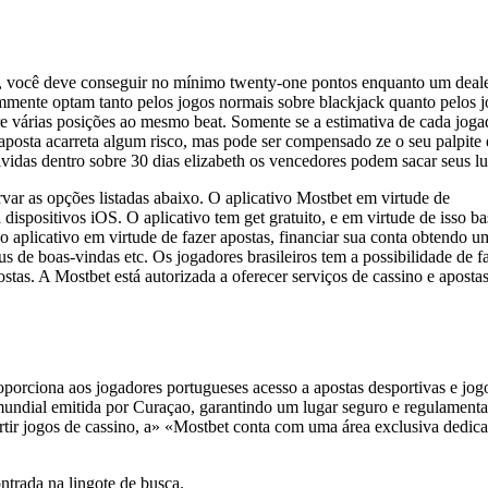
, você deve conseguir no mínimo twenty-one pontos enquanto um deal
mmente optam tanto pelos jogos normais sobre blackjack quanto pelos 
 várias posições ao mesmo beat. Somente se a estimativa de cada joga
a aposta acarreta algum risco, mas pode ser compensado ze o seu palpite 
olvidas dentro sobre 30 dias elizabeth os vencedores podem sacar seus lu
rvar as opções listadas abaixo. O aplicativo Mostbet em virtude de
dispositivos iOS. O aplicativo tem get gratuito, e em virtude de isso ba
so o aplicativo em virtude de fazer apostas, financiar sua conta obtendo u
 de boas-vindas etc. Os jogadores brasileiros tem a possibilidade de f
stas. A Mostbet está autorizada a oferecer serviços de cassino e aposta
oporciona aos jogadores portugueses acesso a apostas desportivas e jog
mundial emitida por Curaçao, garantindo um lugar seguro e regulament
urtir jogos de cassino, a» «Mostbet conta com uma área exclusiva dedic
trada na lingote de busca.