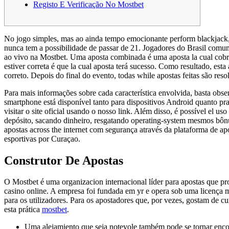
Registo E Verificação No Mostbet
No jogo simples, mas ao ainda tempo emocionante perform blackjack
nunca tem a possibilidade de passar de 21. Jogadores do Brasil comu
ao vivo na Mostbet. Uma aposta combinada é uma aposta la cual cobre
estiver correta é que la cual aposta terá sucesso. Como resultado, est
correto. Depois do final do evento, todas while apostas feitas são res
Para mais informações sobre cada característica envolvida, basta obse
smartphone está disponível tanto para dispositivos Android quanto pra 
visitar o site oficial usando o nosso link. Além disso, é possível el u
depósito, sacando dinheiro, resgatando operating-system mesmos bônus
apostas across the internet com segurança através da plataforma de apo
esportivas por Curaçao.
Construtor De Apostas
O Mostbet é uma organizacion internacional líder para apostas que pr
casino online. A empresa foi fundada em yr e opera sob uma licença 
para os utilizadores. Para os apostadores que, por vezes, gostam de c
esta prática
mostbet
.
Uma alejamiento que seja notevole também pode se tornar encon