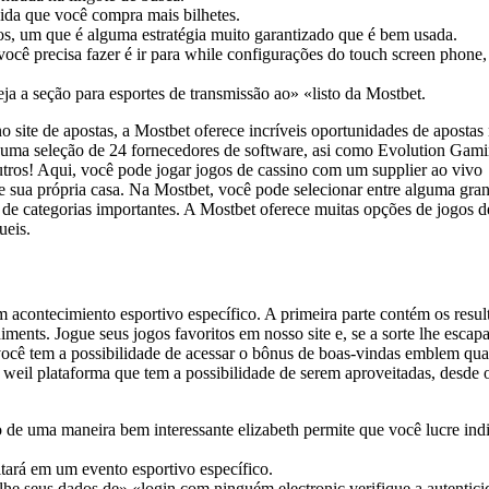
da que você compra mais bilhetes.
s, um que é alguma estratégia muito garantizado que é bem usada.
ocê precisa fazer é ir para while configurações do touch screen phone,
ja a seção para esportes de transmissão ao» «listo da Mostbet.
 site de apostas, a Mostbet oferece incríveis oportunidades de apostas 
m uma seleção de 24 fornecedores de software, asi como Evolution Gami
ros! Aqui, você pode jogar jogos de cassino com um supplier ao vivo
 de sua própria casa. Na Mostbet, você pode selecionar entre alguma gra
e de categorias importantes. A Mostbet oferece muitas opções de jogos d
ueis.
m acontecimiento esportivo específico. A primeira parte contém os resul
ments. Jogue seus jogos favoritos em nosso site e, se a sorte lhe escapa
ocê tem a possibilidade de acessar o bônus de boas-vindas emblem qu
 weil plataforma que tem a possibilidade de serem aproveitadas, desde 
vo de uma maneira bem interessante elizabeth permite que você lucre in
tará em um evento esportivo específico.
lhe seus dados de» «login com ninguém electronic verifique a autentic