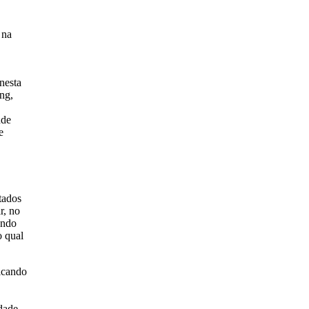
 na
nesta
ng,
nde
e
tados
r, no
ando
o qual
dicando
idade