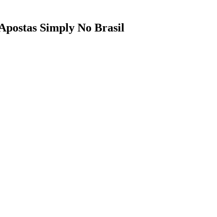
 Apostas Simply No Brasil