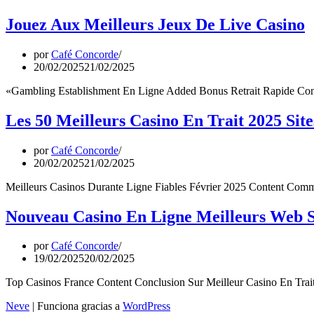
Jouez Aux Meilleurs Jeux De Live Casino
por
Café Concorde
20/02/2025
21/02/2025
«Gambling Establishment En Ligne Added Bonus Retrait Rapide Cont
Les 50 Meilleurs Casino En Trait 2025 Site
por
Café Concorde
20/02/2025
21/02/2025
Meilleurs Casinos Durante Ligne Fiables Février 2025 Content Comm
Nouveau Casino En Ligne Meilleurs Web S
por
Café Concorde
19/02/2025
20/02/2025
Top Casinos France Content Conclusion Sur Meilleur Casino En Tra
Neve
| Funciona gracias a
WordPress