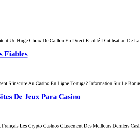
ent Un Huge Choix De Caillou En Direct Facilité D’utilisation De L
s Fiables
ent S’inscrire Au Casino En Ligne Tortuga? Information Sur Le Bonus
ites De Jeux Para Casino
it Français Les Crypto Casinos Classement Des Meilleurs Derniers 