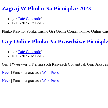
Zagraj W Plinko Na Pieniądze 2023
por
Café Concorde
17/03/2025
17/03/2025
Plinko Kasyno: Polska Casino Gra Opinie Content Plinko Online 
Gry Online Plinko Na Prawdziwe Pieniąd
por
Café Concorde
16/03/2025
16/03/2025
Graj I Wygrywaj T Najlepszych Kasynach Content Jak Grać Jaka J
Neve
| Funciona gracias a
WordPress
Neve
| Funciona gracias a
WordPress