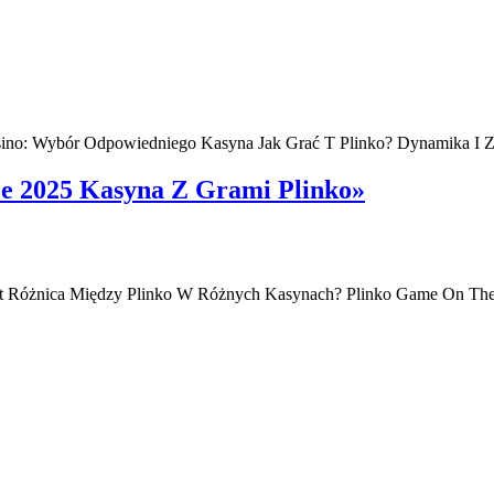
Casino: Wybór Odpowiedniego Kasyna Jak Grać T Plinko? Dynamika I
ze 2025 Kasyna Z Grami Plinko»
est Różnica Między Plinko W Różnych Kasynach? Plinko Game On Th