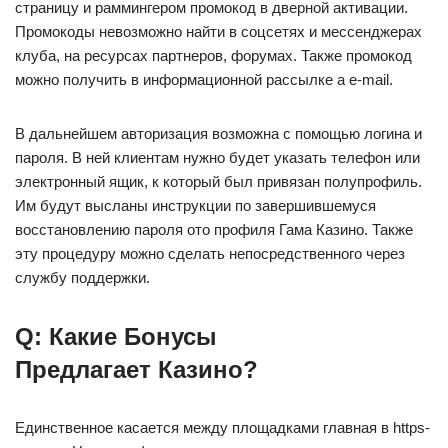
страницу и раммингером промокод в дверной активации.
Промокоды невозможно найти в соцсетях и мессенджерах
клуба, на ресурсах партнеров, форумах. Также промокод
можно получить в информационной рассылке а e-mail.
В дальнейшем авторизация возможна с помощью логина и
пароля. В ней клиентам нужно будет указать телефон или
электронный ящик, к который был привязан полупрофиль.
Им будут высланы инструкции по завершившемуся
восстановлению пароля ото профиля Гама Казино. Также
эту процедуру можно сделать непосредственного через
службу поддержки.
Q: Какие Бонусы
Предлагает Казино?
Единственное касается между площадками главная в https-