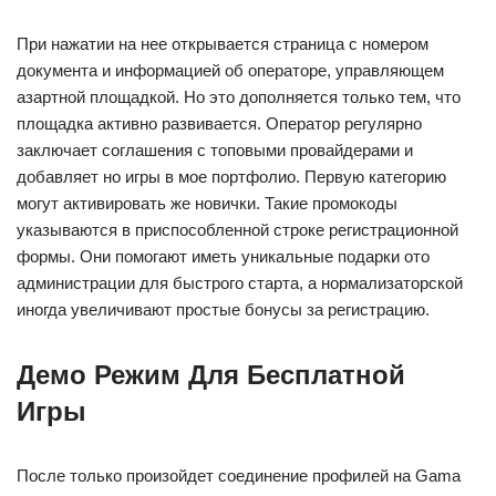
При нажатии на нее открывается страница с номером
документа и информацией об операторе, управляющем
азартной площадкой. Но это дополняется только тем, что
площадка активно развивается. Оператор регулярно
заключает соглашения с топовыми провайдерами и
добавляет но игры в мое портфолио. Первую категорию
могут активировать же новички. Такие промокоды
указываются в приспособленной строке регистрационной
формы. Они помогают иметь уникальные подарки ото
администрации для быстрого старта, а нормализаторской
иногда увеличивают простые бонусы за регистрацию.
Демо Режим Для Бесплатной
Игры
После только произойдет соединение профилей на Gama