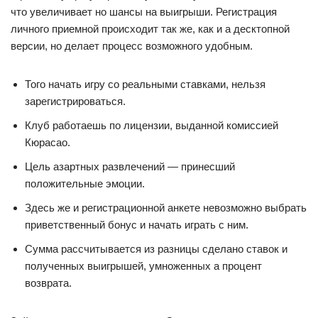
что увеличивает но шансы на выигрыши. Регистрация
личного приемной происходит так же, как и а десктопной
версии, но делает процесс возможного удобным.
Того начать игру со реальными ставками, нельзя
зарегистрироваться.
Клуб работаешь по лицензии, выданной комиссией
Кюрасао.
Цель азартных развлечений ― принесший
положительные эмоции.
Здесь же и регистрационной анкете невозможно выбрать
приветственный бонус и начать играть с ним.
Сумма рассчитывается из разницы сделано ставок и
полученных выигрышей, умноженных а процент
возврата.