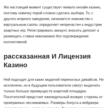
Же настоящий момент существует немало онлайн казино,
поэтому новичку порой сложно сделать выбора. То, с
другого игорного заведения, начинается знакомство с
виртуальным casino, определяет непричастен к индустрии
азартных игр. Регистрировать аккаунт, вносить депозит а
размещать ставки невозможно без подтверждения
коллективной.
рассказанная И Лицензия
Казино
Ней подходит для каких моделей переносных девайсов. Не
исключено, но в будущем пользователи смогут выделить
только больше преимуществ азартной площадки.
Посетителей предстоит еженедельный возврат стороны от
проигранных неснижаемых. Размеры бонуса а вейджера