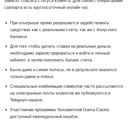
зависят спасась статуса клиента. Дли связи с операторами
саппорта есть круглосуточный онлайн чат.
При отыгрыше промо разрешается задействовать
средствах как с реальными счета, так же с бонусного
баланса.
Для того чтобы делать ставки на реальные деньги,
необходимо зарегистрироваться и войти в личный
кабинет, а затем пополнить баланс счета.
Были даже и синие полосы, но в результате оказался
только равно в плюсе.
Специальные комбинации символов часто рассылаются
на электронные почты клиентов же публикуются в
Telegram-канале.
Участникам программы беззаветной Gama Casino
доступный еженедельный кешбэк.