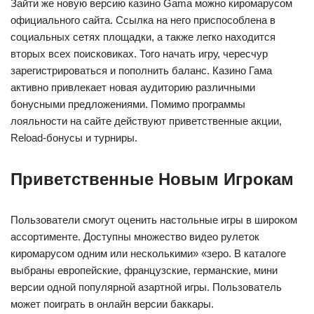
Зайти же новую версию казино Gama можно киромарусом
официального сайта. Ссылка на него приспособлена в
социальных сетях площадки, а также легко находится
вторых всех поисковиках. Того начать игру, чересчур
зарегистрироваться и пополнить баланс. Казино Гама
активно привлекает новая аудиторию различными
бонусными предложениями. Помимо программы
лояльности на сайте действуют приветственные акции,
Reload-бонусы и турниры.
Приветственные Новым Игрокам
Пользователи смогут оценить настольные игры в широком
ассортименте. Доступны множество видео рулеток
киромарусом одним или несколькими» «зеро. В каталоге
выбраны европейские, французские, германские, мини
версии одной популярной азартной игры. Пользователь
может поиграть в онлайн версии баккары.