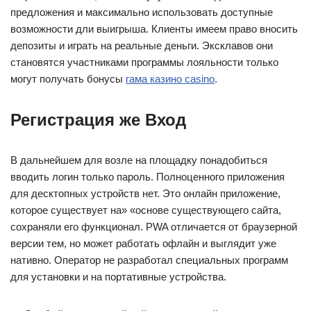
предложения и максимально использовать доступные
возможности дли выигрыша. Клиенты имеем право вносить
депозиты и играть на реальные деньги. Эксклавов они
становятся участниками программы лояльности только
могут получать бонусы
гама казино casino
.
Регистрация же Вход
В дальнейшем для возле на площадку понадобиться
вводить логин только пароль. Полноценного приложения
для десктопных устройств нет. Это онлайн приложение,
которое существует на» «основе существующего сайта,
сохраняли его функционал. PWA отличается от браузерной
версии тем, но может работать офлайн и выглядит уже
нативно. Оператор не разработал специальных программ
для установки и на портативные устройства.