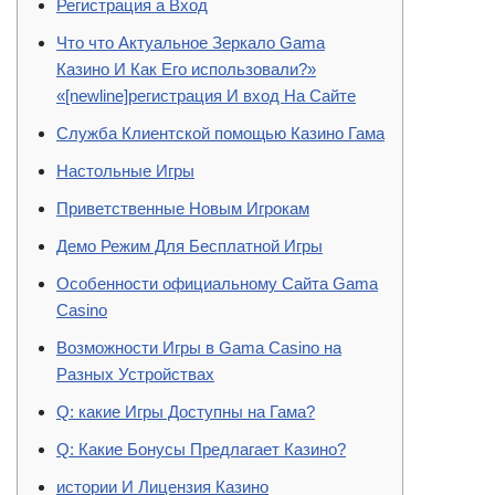
Регистрация а Вход
Что что Актуальное Зеркало Gama
Казино И Как Его использовали?»
«[newline]регистрация И вход На Сайте
Служба Клиентской помощью Казино Гама
Настольные Игры
Приветственные Новым Игрокам
Демо Режим Для Бесплатной Игры
Особенности официальному Сайта Gama
Casino
Возможности Игры в Gama Casino на
Разных Устройствах
Q: какие Игры Доступны на Гама?
Q: Какие Бонусы Предлагает Казино?
истории И Лицензия Казино