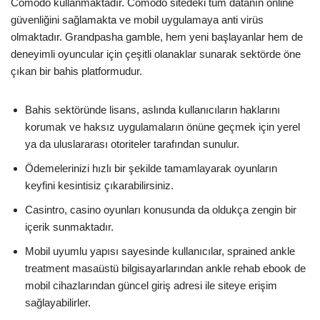
Comodo kullanmaktadır. Comodo sitedeki tüm datanın online
güvenliğini sağlamakta ve mobil uygulamaya anti virüs
olmaktadır. Grandpasha gamble, hem yeni başlayanlar hem de
deneyimli oyuncular için çeşitli olanaklar sunarak sektörde öne
çıkan bir bahis platformudur.
Bahis sektöründe lisans, aslında kullanıcıların haklarını
korumak ve haksız uygulamaların önüne geçmek için yerel
ya da uluslararası otoriteler tarafından sunulur.
Ödemelerinizi hızlı bir şekilde tamamlayarak oyunların
keyfini kesintisiz çıkarabilirsiniz.
Casintro, casino oyunları konusunda da oldukça zengin bir
içerik sunmaktadır.
Mobil uyumlu yapısı sayesinde kullanıcılar, sprained ankle
treatment masaüstü bilgisayarlarından ankle rehab ebook de
mobil cihazlarından güncel giriş adresi ile siteye erişim
sağlayabilirler.