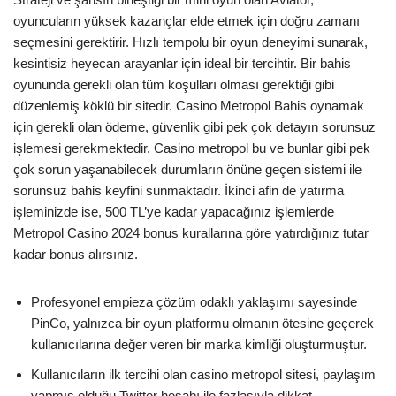
oyuncuların yüksek kazançlar elde etmek için doğru zamanı
seçmesini gerektirir. Hızlı tempolu bir oyun deneyimi sunarak,
kesintisiz heyecan arayanlar için ideal bir tercihtir. Bir bahis
oyununda gerekli olan tüm koşulları olması gerektiği gibi
düzenlemiş köklü bir sitedir. Casino Metropol Bahis oynamak
için gerekli olan ödeme, güvenlik gibi pek çok detayın sorunsuz
işlemesi gerekmektedir. Casino metropol bu ve bunlar gibi pek
çok sorun yaşanabilecek durumların önüne geçen sistemi ile
sorunsuz bahis keyfini sunmaktadır. İkinci afin de yatırma
işleminizde ise, 500 TL’ye kadar yapacağınız işlemlerde
Metropol Casino 2024 bonus kurallarına göre yatırdığınız tutar
kadar bonus alırsınız.
Profesyonel empieza çözüm odaklı yaklaşımı sayesinde
PinCo, yalnızca bir oyun platformu olmanın ötesine geçerek
kullanıcılarına değer veren bir marka kimliği oluşturmuştur.
Kullanıcıların ilk tercihi olan casino metropol sitesi, paylaşım
yapmış olduğu Twitter hesabı ile fazlasıyla dikkat