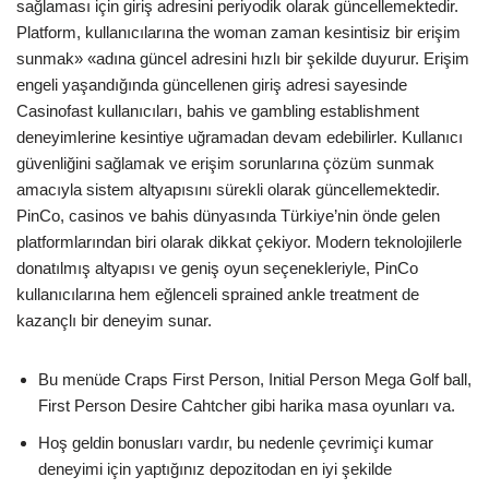
sağlaması için giriş adresini periyodik olarak güncellemektedir.
Platform, kullanıcılarına the woman zaman kesintisiz bir erişim
sunmak» «adına güncel adresini hızlı bir şekilde duyurur. Erişim
engeli yaşandığında güncellenen giriş adresi sayesinde
Casinofast kullanıcıları, bahis ve gambling establishment
deneyimlerine kesintiye uğramadan devam edebilirler. Kullanıcı
güvenliğini sağlamak ve erişim sorunlarına çözüm sunmak
amacıyla sistem altyapısını sürekli olarak güncellemektedir.
PinCo, casinos ve bahis dünyasında Türkiye’nin önde gelen
platformlarından biri olarak dikkat çekiyor. Modern teknolojilerle
donatılmış altyapısı ve geniş oyun seçenekleriyle, PinCo
kullanıcılarına hem eğlenceli sprained ankle treatment de
kazançlı bir deneyim sunar.
Bu menüde Craps First Person, Initial Person Mega Golf ball,
First Person Desire Cahtcher gibi harika masa oyunları va.
Hoş geldin bonusları vardır, bu nedenle çevrimiçi kumar
deneyimi için yaptığınız depozitodan en iyi şekilde