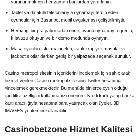
yararlanmak için her zaman bunlardan yararlanın.
Tablet ya da akıllı telefonlarıyla oynamayı tercih eden
oyuncular için Basaribet mobil uygulaması geliştirilmiştir.
Herhangi bir pra yatırmadan önce, oyunu oynamayı öğrenin,
kılavuzu okuyun ve bir demo modunda oynayın.
Masa oyunları, slot makineleri, canlı krupiyeli masalar ve
jackpot slotlar derken geniş bir yelpazede seçenek sunulur.
Casino metropol sitesinin içeriklerini incelemek için sah olarak
hizmet verilen Casino metropol sitesinin Twitter hesabını»
«incelemek gerekmektedir. Bu menüde binlerce oyun olduğu
için filtre özelliğini kullanmanızı öneririm. Kredi kartı ya ag banka
kartı aracılığıyla hesabına para yatıracak olan üyeler, 3D
IMAGES yöntemini kullanabilir.
Casinobetzone Hizmet Kalitesi