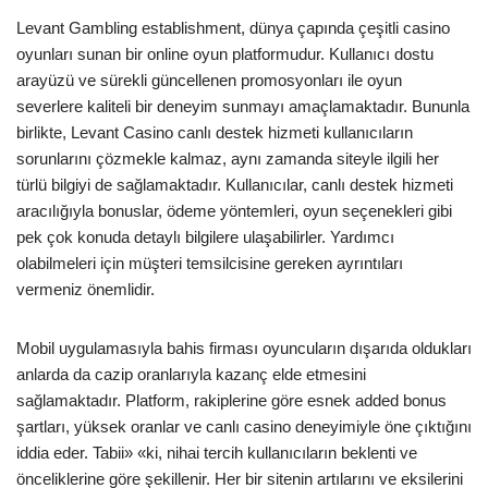
Levant Gambling establishment, dünya çapında çeşitli casino
oyunları sunan bir online oyun platformudur. Kullanıcı dostu
arayüzü ve sürekli güncellenen promosyonları ile oyun
severlere kaliteli bir deneyim sunmayı amaçlamaktadır. Bununla
birlikte, Levant Casino canlı destek hizmeti kullanıcıların
sorunlarını çözmekle kalmaz, aynı zamanda siteyle ilgili her
türlü bilgiyi de sağlamaktadır. Kullanıcılar, canlı destek hizmeti
aracılığıyla bonuslar, ödeme yöntemleri, oyun seçenekleri gibi
pek çok konuda detaylı bilgilere ulaşabilirler. Yardımcı
olabilmeleri için müşteri temsilcisine gereken ayrıntıları
vermeniz önemlidir.
Mobil uygulamasıyla bahis firması oyuncuların dışarıda oldukları
anlarda da cazip oranlarıyla kazanç elde etmesini
sağlamaktadır. Platform, rakiplerine göre esnek added bonus
şartları, yüksek oranlar ve canlı casino deneyimiyle öne çıktığını
iddia eder. Tabii» «ki, nihai tercih kullanıcıların beklenti ve
önceliklerine göre şekillenir. Her bir sitenin artılarını ve eksilerini