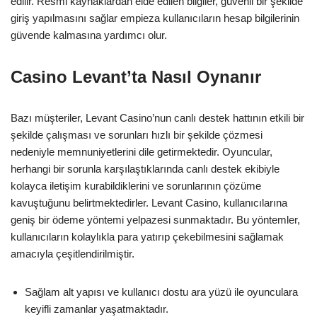
edilir. Resmi kaynaklardan elde edilen bilgiler, güvenli bir şekilde
giriş yapılmasını sağlar empieza kullanıcıların hesap bilgilerinin
güvende kalmasına yardımcı olur.
Casino Levant’ta Nasıl Oynanır
Bazı müşteriler, Levant Casino’nun canlı destek hattının etkili bir
şekilde çalışması ve sorunları hızlı bir şekilde çözmesi
nedeniyle memnuniyetlerini dile getirmektedir. Oyuncular,
herhangi bir sorunla karşılaştıklarında canlı destek ekibiyle
kolayca iletişim kurabildiklerini ve sorunlarının çözüme
kavuştuğunu belirtmektedirler. Levant Casino, kullanıcılarına
geniş bir ödeme yöntemi yelpazesi sunmaktadır. Bu yöntemler,
kullanıcıların kolaylıkla para yatırıp çekebilmesini sağlamak
amacıyla çeşitlendirilmiştir.
Sağlam alt yapısı ve kullanıcı dostu ara yüzü ile oyunculara
keyifli zamanlar yaşatmaktadır.