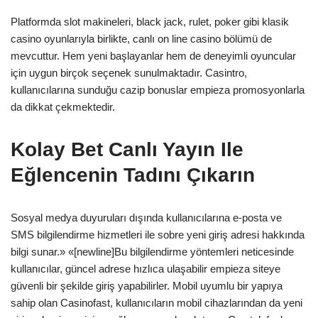
Platformda slot makineleri, black jack, rulet, poker gibi klasik
casino oyunlarıyla birlikte, canlı on line casino bölümü de
mevcuttur. Hem yeni başlayanlar hem de deneyimli oyuncular
için uygun birçok seçenek sunulmaktadır. Casintro,
kullanıcılarına sunduğu cazip bonuslar empieza promosyonlarla
da dikkat çekmektedir.
Kolay Bet Canlı Yayın Ile
Eğlencenin Tadını Çıkarın
Sosyal medya duyuruları dışında kullanıcılarına e-posta ve
SMS bilgilendirme hizmetleri ile sobre yeni giriş adresi hakkında
bilgi sunar.» «[newline]Bu bilgilendirme yöntemleri neticesinde
kullanıcılar, güncel adrese hızlıca ulaşabilir empieza siteye
güvenli bir şekilde giriş yapabilirler. Mobil uyumlu bir yapıya
sahip olan Casinofast, kullanıcıların mobil cihazlarından da yeni