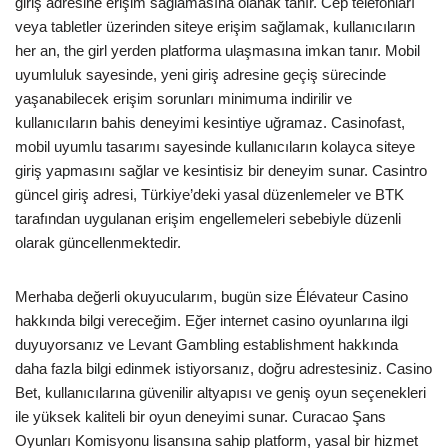
giriş adresine erişim sağlamasına olanak tanır. Cep telefonları
veya tabletler üzerinden siteye erişim sağlamak, kullanıcıların
her an, the girl yerden platforma ulaşmasına imkan tanır. Mobil
uyumluluk sayesinde, yeni giriş adresine geçiş sürecinde
yaşanabilecek erişim sorunları minimuma indirilir ve
kullanıcıların bahis deneyimi kesintiye uğramaz. Casinofast,
mobil uyumlu tasarımı sayesinde kullanıcıların kolayca siteye
giriş yapmasını sağlar ve kesintisiz bir deneyim sunar. Casintro
güncel giriş adresi, Türkiye’deki yasal düzenlemeler ve BTK
tarafından uygulanan erişim engellemeleri sebebiyle düzenli
olarak güncellenmektedir.
Merhaba değerli okuyucularım, bugün size Élévateur Casino
hakkında bilgi vereceğim. Eğer internet casino oyunlarına ilgi
duyuyorsanız ve Levant Gambling establishment hakkında
daha fazla bilgi edinmek istiyorsanız, doğru adrestesiniz. Casino
Bet, kullanıcılarına güvenilir altyapısı ve geniş oyun seçenekleri
ile yüksek kaliteli bir oyun deneyimi sunar. Curacao Şans
Oyunları Komisyonu lisansına sahip platform, yasal bir hizmet