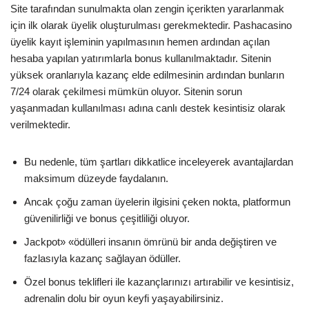
Site tarafından sunulmakta olan zengin içerikten yararlanmak
için ilk olarak üyelik oluşturulması gerekmektedir. Pashacasino
üyelik kayıt işleminin yapılmasının hemen ardından açılan
hesaba yapılan yatırımlarla bonus kullanılmaktadır. Sitenin
yüksek oranlarıyla kazanç elde edilmesinin ardından bunların
7/24 olarak çekilmesi mümkün oluyor. Sitenin sorun
yaşanmadan kullanılması adına canlı destek kesintisiz olarak
verilmektedir.
Bu nedenle, tüm şartları dikkatlice inceleyerek avantajlardan
maksimum düzeyde faydalanın.
Ancak çoğu zaman üyelerin ilgisini çeken nokta, platformun
güvenilirliği ve bonus çeşitliliği oluyor.
Jackpot» «ödülleri insanın ömrünü bir anda değiştiren ve
fazlasıyla kazanç sağlayan ödüller.
Özel bonus teklifleri ile kazançlarınızı artırabilir ve kesintisiz,
adrenalin dolu bir oyun keyfi yaşayabilirsiniz.