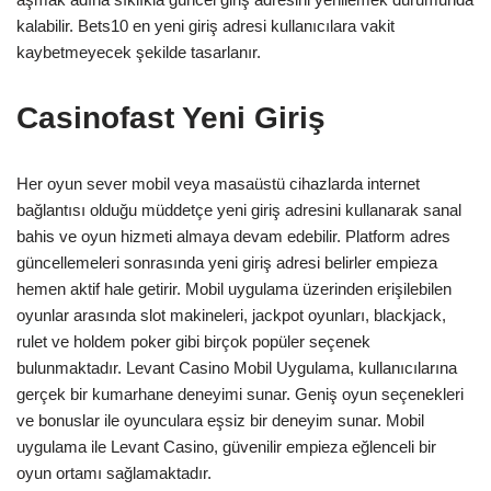
kalabilir. Bets10 en yeni giriş adresi kullanıcılara vakit
kaybetmeyecek şekilde tasarlanır.
Casinofast Yeni Giriş
Her oyun sever mobil veya masaüstü cihazlarda internet
bağlantısı olduğu müddetçe yeni giriş adresini kullanarak sanal
bahis ve oyun hizmeti almaya devam edebilir. Platform adres
güncellemeleri sonrasında yeni giriş adresi belirler empieza
hemen aktif hale getirir. Mobil uygulama üzerinden erişilebilen
oyunlar arasında slot makineleri, jackpot oyunları, blackjack,
rulet ve holdem poker gibi birçok popüler seçenek
bulunmaktadır. Levant Casino Mobil Uygulama, kullanıcılarına
gerçek bir kumarhane deneyimi sunar. Geniş oyun seçenekleri
ve bonuslar ile oyunculara eşsiz bir deneyim sunar. Mobil
uygulama ile Levant Casino, güvenilir empieza eğlenceli bir
oyun ortamı sağlamaktadır.