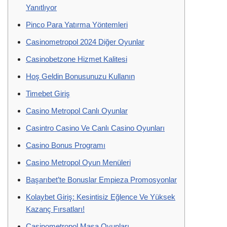
Yanıtlıyor
Pinco Para Yatırma Yöntemleri
Casinometropol 2024 Diğer Oyunlar
Casinobetzone Hizmet Kalitesi
Hoş Geldin Bonusunuzu Kullanın
Timebet Giriş
Casino Metropol Canlı Oyunlar
Casintro Casino Ve Canlı Casino Oyunları
Casino Bonus Programı
Casino Metropol Oyun Menüleri
Başarıbet’te Bonuslar Empieza Promosyonlar
Kolaybet Giriş: Kesintisiz Eğlence Ve Yüksek
Kazanç Fırsatları!
Casinometropol Masa Oyunları