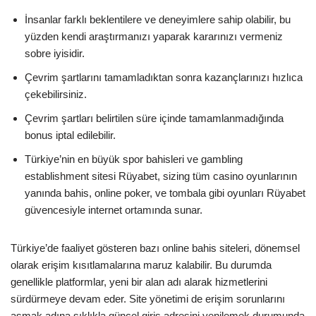
İnsanlar farklı beklentilere ve deneyimlere sahip olabilir, bu
yüzden kendi araştırmanızı yaparak kararınızı vermeniz
sobre iyisidir.
Çevrim şartlarını tamamladıktan sonra kazançlarınızı hızlıca
çekebilirsiniz.
Çevrim şartları belirtilen süre içinde tamamlanmadığında
bonus iptal edilebilir.
Türkiye’nin en büyük spor bahisleri ve gambling
establishment sitesi Rüyabet, sizing tüm casino oyunlarının
yanında bahis, online poker, ve tombala gibi oyunları Rüyabet
güvencesiyle internet ortamında sunar.
Türkiye’de faaliyet gösteren bazı online bahis siteleri, dönemsel
olarak erişim kısıtlamalarına maruz kalabilir. Bu durumda
genellikle platformlar, yeni bir alan adı alarak hizmetlerini
sürdürmeye devam eder. Site yönetimi de erişim sorunlarını
aşmak adına sıklıkla güncel giriş adresini yenilemek durumunda