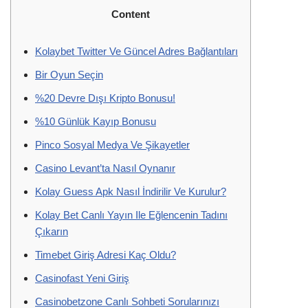
Content
Kolaybet Twitter Ve Güncel Adres Bağlantıları
Bir Oyun Seçin
%20 Devre Dışı Kripto Bonusu!
%10 Günlük Kayıp Bonusu
Pinco Sosyal Medya Ve Şikayetler
Casino Levant’ta Nasıl Oynanır
Kolay Guess Apk Nasıl İndirilir Ve Kurulur?
Kolay Bet Canlı Yayın Ile Eğlencenin Tadını
Çıkarın
Timebet Giriş Adresi Kaç Oldu?
Casinofast Yeni Giriş
Casinobetzone Canlı Sohbeti Sorularınızı