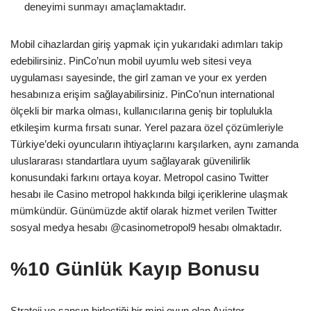
deneyimi sunmayı amaçlamaktadır.
Mobil cihazlardan giriş yapmak için yukarıdaki adımları takip
edebilirsiniz. PinCo’nun mobil uyumlu web sitesi veya
uygulaması sayesinde, the girl zaman ve your ex yerden
hesabınıza erişim sağlayabilirsiniz. PinCo’nun international
ölçekli bir marka olması, kullanıcılarına geniş bir toplulukla
etkileşim kurma fırsatı sunar. Yerel pazara özel çözümleriyle
Türkiye’deki oyuncuların ihtiyaçlarını karşılarken, aynı zamanda
uluslararası standartlara uyum sağlayarak güvenilirlik
konusundaki farkını ortaya koyar. Metropol casino Twitter
hesabı ile Casino metropol hakkında bilgi içeriklerine ulaşmak
mümkündür. Günümüzde aktif olarak hizmet verilen Twitter
sosyal medya hesabı @casinometropol9 hesabı olmaktadır.
%10 Günlük Kayıp Bonusu
Strateji ve şansın birleştiği bir mini oyun olan Aviator,