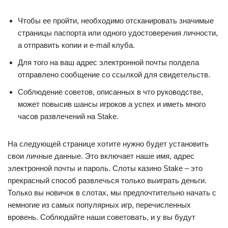
Чтобы ее пройти, необходимо отсканировать значимые
страницы паспорта или одного удостоверения личности,
а отправить копии и e-mail клуба.
Для того на ваш адрес электронной почты полдела
отправлено сообщение со ссылкой для свидетельств.
Соблюдение советов, описанных в что руководстве,
может повысив шансы игроков а успех и иметь много
часов развлечений на Stake.
На следующей странице хотите нужно будет установить
свои личные данные. Это включает наше имя, адрес
электронной почты и пароль. Слоты казино Stake – это
прекрасный способ развлечься только выиграть деньги.
Только вы новичок в слотах, мы предпочтительно начать с
немногие из самых популярных игр, перечисленных
вровень. Соблюдайте наши советовать, и у вы будут