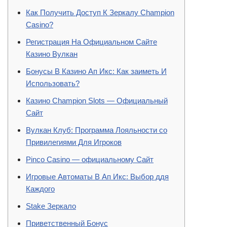
Как Получить Доступ К Зеркалу Champion
Casino?
Регистрация На Официальном Сайте
Казино Вулкан
Бонусы В Казино Ап Икс: Как заиметь И
Использовать?
Казино Champion Slots — Официальный
Сайт
Вулкан Клуб: Программа Лояльности со
Привилегиями Для Игроков
Pinco Casino — официальному Сайт
Игровые Автоматы В Ап Икс: Выбор ддя
Каждого
Stake Зеркало
Приветственный Бонус