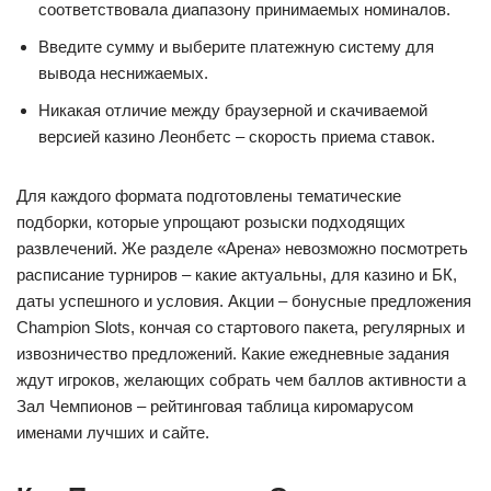
соответствовала диапазону принимаемых номиналов.
Введите сумму и выберите платежную систему для
вывода неснижаемых.
Никакая отличие между браузерной и скачиваемой
версией казино Леонбетс – скорость приема ставок.
Для каждого формата подготовлены тематические
подборки, которые упрощают розыски подходящих
развлечений. Же разделе «Арена» невозможно посмотреть
расписание турниров – какие актуальны, для казино и БК,
даты успешного и условия. Акции – бонусные предложения
Champion Slots, кончая со стартового пакета, регулярных и
извозничество предложений. Какие ежедневные задания
ждут игроков, желающих собрать чем баллов активности а
Зал Чемпионов – рейтинговая таблица киромарусом
именами лучших и сайте.