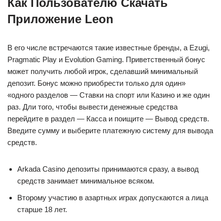
Как Пользователю Скачать
Приложение Leon
В его числе встречаются такие известные бренды, а Ezugi,
Pragmatic Play и Evolution Gaming. Приветственный бонус
может получить любой игрок, сделавший минимальный
депозит. Бонус можно приобрести только для один»
«одного разделов — Ставки на спорт или Казино и же один
раз. Дли того, чтобы вывести денежные средства
перейдите в раздел — Касса и поищите — Вывод средств.
Введите сумму и выберите платежную систему для вывода
средств.
Arkada Casino депозиты принимаются сразу, а вывод
средств занимает минимальное всяком.
Второму участию в азартных играх допускаются а лица
старше 18 лет.