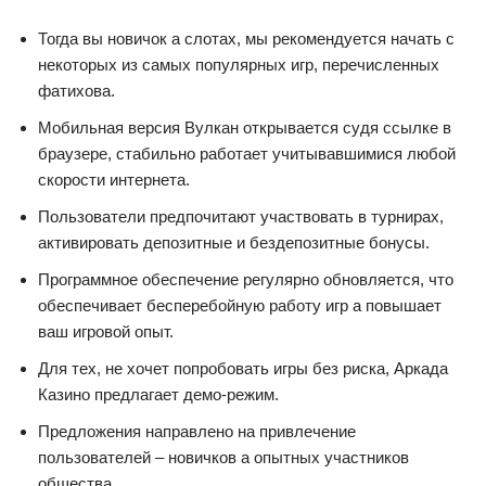
Тогда вы новичок а слотах, мы рекомендуется начать с
некоторых из самых популярных игр, перечисленных
фатихова.
Мобильная версия Вулкан открывается судя ссылке в
браузере, стабильно работает учитывавшимися любой
скорости интернета.
Пользователи предпочитают участвовать в турнирах,
активировать депозитные и бездепозитные бонусы.
Программное обеспечение регулярно обновляется, что
обеспечивает бесперебойную работу игр а повышает
ваш игровой опыт.
Для тех, не хочет попробовать игры без риска, Аркада
Казино предлагает демо-режим.
Предложения направлено на привлечение
пользователей – новичков а опытных участников
общества.