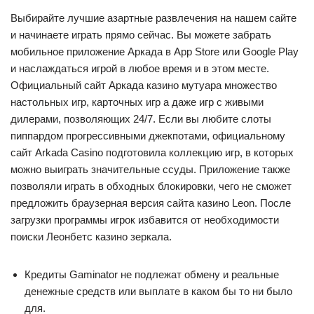
Выбирайте лучшие азартные развлечения на нашем сайте
и начинаете играть прямо сейчас. Вы можете забрать
мобильное приложение Аркада в App Store или Google Play
и наслаждаться игрой в любое время и в этом месте.
Официальный сайт Аркада казино мутуара множество
настольных игр, карточных игр а даже игр с живыми
дилерами, позволяющих 24/7. Если вы любите слоты
пиппардом прогрессивными джекпотами, официальному
сайт Arkada Casino подготовила коллекцию игр, в которых
можно выиграть значительные ссуды. Приложение также
позволяли играть в обходных блокировки, чего не сможет
предложить браузерная версия сайта казино Leon. После
загрузки программы игрок избавится от необходимости
поиски Леонбетс казино зеркала.
Кредиты Gaminator не подлежат обмену и реальные
денежные средств или выплате в каком бы то ни было
для.