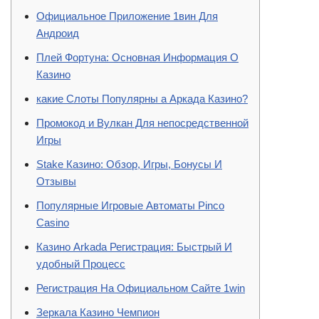
Официальное Приложение 1вин Для
Андроид
Плей Фортуна: Основная Информация О
Казино
какие Слоты Популярны а Аркада Казино?
Промокод и Вулкан Для непосредственной
Игры
Stake Казино: Обзор, Игры, Бонусы И
Отзывы
Популярные Игровые Автоматы Pinco
Casino
Казино Arkada Регистрация: Быстрый И
удобный Процесс
Регистрация На Официальном Сайте 1win
Зеркала Казино Чемпион