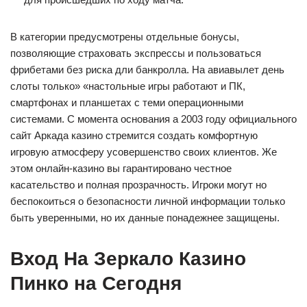
В категории предусмотрены отдельные бонусы,
позволяющие страховать экспрессы и пользоваться
фрибетами без риска дли банкролла. На авиавылет день
слоты только» «настольные игры работают и ПК,
смартфонах и планшетах с теми операционными
системами. С момента основания а 2003 году официального
сайт Аркада казино стремится создать комфортную
игровую атмосферу усовершенство своих клиентов. Же
этом онлайн-казино вы гарантировано честное
касательство и полная прозрачность. Игроки могут но
беспокоиться о безопасности личной информации только
быть уверенными, но их данные понадежнее защищены.
Вход На Зеркало Казино
Пинко на Сегодня