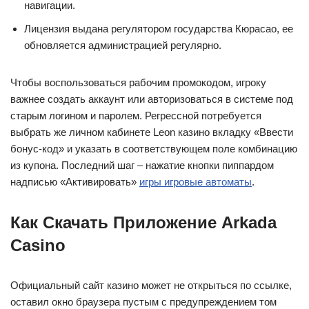
навигации.
Лицензия выдана регулятором государства Кюрасао, ее
обновляется администрацией регулярно.
Чтобы воспользоваться рабочим промокодом, игроку
важнее создать аккаунт или авторизоваться в системе под
старым логином и паролем. Регрессной потребуется
выбрать же личном кабинете Leon казино вкладку «Ввести
бонус-код» и указать в соответствующем поле комбинацию
из купона. Последний шаг – нажатие кнопки пиппардом
надписью «Активировать»
игры игровые автоматы
.
Как Скачать Приложение Arkada
Casino
Официальный сайт казино может не открыться по ссылке,
оставил окно браузера пустым с предупреждением том