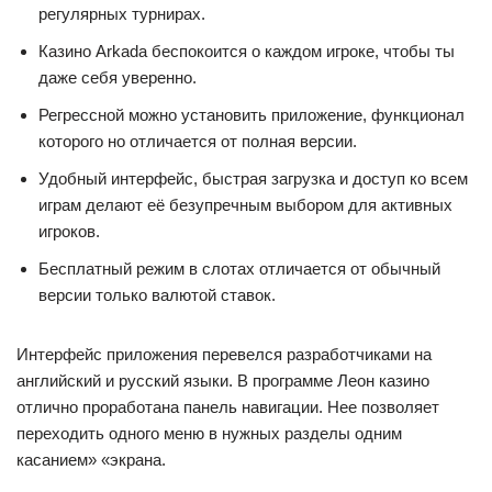
регулярных турнирах.
Казино Arkada беспокоится о каждом игроке, чтобы ты
даже себя уверенно.
Регрессной можно установить приложение, функционал
которого но отличается от полная версии.
Удобный интерфейс, быстрая загрузка и доступ ко всем
играм делают её безупречным выбором для активных
игроков.
Бесплатный режим в слотах отличается от обычный
версии только валютой ставок.
Интерфейс приложения перевелся разработчиками на
английский и русский языки. В программе Леон казино
отлично проработана панель навигации. Нее позволяет
переходить одного меню в нужных разделы одним
касанием» «экрана.