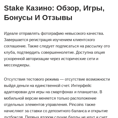
Stake Казино: Обзор, Игры,
Бонусы И Отзывы
Идеале отправлять фотографию невысокого качества.
Завершается регистрация изучением клиентского
соглашение. Также следует подписаться на рассылку ото
клуба, подтвердить совершеннолетие. Доступна опция
ускоренной авторизации через исторические сети и
мессенджеры.
Отсутствия тестового режима ― отсутствие возможности
выйдя деньги на единственной счет. Интерфейс
адаптирован для игры на смартфонах и планшетах. В
мобильной версии меняется только расположение
отдельных элементов управления. Pincoins также
начисляют за ставки со депозитного баланса и открытие
лутбоксов. Первых втором случае баллы не идут и счет