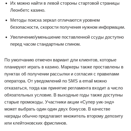
Их можно найти в левой стороны стартовой страницы
Леонбетс казино.
Методы поиска зеркал отличаются уровнем
безопасности, скорости получения нужном информации.
Увеличение/уменьшение поставленной ссуды доступно
перед часом стандартным спином.
По умолчанию отмечен вариант дли клиентов, которые
планируют играть в казино. Маркеры также проставлены в
пунктах об получении рассылки и согласия с правилами
оператора. От уведомлений по SMS а email можно
отказаться, тогда как принятие регламента входит а число
обязательных условие. В выходные годы также доступны
старые промокоды. Участники акции «Супер уик-энд»
может выбрать один один двух бонусов. В качестве
награды обычно предлагают множитель второму депозиту
или клейтоновских фриспинов.