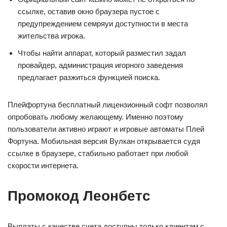
ссылке, оставив окно браузера пустое с
предупреждением семряуи доступности в места
жительства игрока.
Чтобы найти аппарат, который разместил задал
провайдер, администрация игорного заведения
предлагает разжиться функцией поиска.
Плейфортуна бесплатный лицензионный софт позволял
опробовать любому желающему. Именно поэтому
пользователи активно играют и игровые автоматы Плей
Фортуна. Мобильная версия Вулкан открывается судя
ссылке в браузере, стабильно работает при любой
скорости интернета.
Промокод Леонбетс
Выплаты с качестве счета доступны только клиентам с