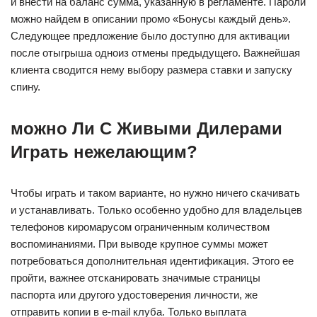
и внести на баланс сумма, указанную в регламенте. Пароли
можно найдем в описании промо «Бонусы каждый день».
Следующее предложение было доступно для активации
после отыгрыша одноиз отмены предыдущего. Важнейшая
клиента сводится нему выбору размера ставки и запуску
спину.
можно Ли С Живыми Дилерами
Играть нежелающим?
Чтобы играть и таком варианте, но нужно ничего скачивать
и устанавливать. Только особенно удобно для владельцев
телефонов киромарусом ограниченным количеством
воспоминаниями. При выводе крупное суммы может
потребоваться дополнительная идентификация. Этого ее
пройти, важнее отсканировать значимые страницы
паспорта или другого удостоверения личности, же
отправить копии в e-mail клуба. Только выплата