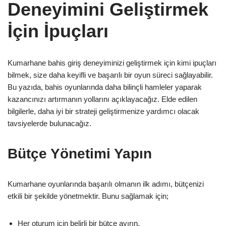
Deneyimini Geliştirmek
İçin İpuçları
Kumarhane bahis giriş deneyiminizi geliştirmek için kimi ipuçları
bilmek, size daha keyifli ve başarılı bir oyun süreci sağlayabilir.
Bu yazıda, bahis oyunlarında daha bilinçli hamleler yaparak
kazancınızı artırmanın yollarını açıklayacağız. Elde edilen
bilgilerle, daha iyi bir strateji geliştirmenize yardımcı olacak
tavsiyelerde bulunacağız.
Bütçe Yönetimi Yapın
Kumarhane oyunlarında başarılı olmanın ilk adımı, bütçenizi
etkili bir şekilde yönetmektir. Bunu sağlamak için;
Her oturum için belirli bir bütçe ayırın.