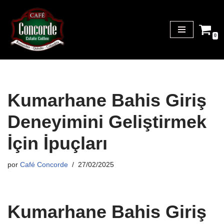
Saltar
0
al
contenido
Kumarhane Bahis Giriş
Deneyimini Geliştirmek
İçin İpuçları
por
Café Concorde
27/02/2025
Kumarhane Bahis Giriş