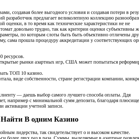
ми, создавая более выгодного условия и создавая потери в резу
кий разработчик предлагает великолепную коллекцию разнообра
ой оценки, в то время как технические характеристики не не
омат довольно трудно, так как критерии оценки субъективны ж
араметры, по которым слоты быть быть объективно отличены дру
му, сама прошла процедуру аккредитации у соответствующих ор
0 ресурсов.
 открытые рынки азартных игр, США может попытаться реформи
вать ТОП 10 казино.
итала, виде собственности, стране регистрации компании, конк
клиенту — даешь выбор самого лучшего способа оплаты. Ддя
чет, например с минимальной сумм депозита, благодаря плюсище
ли активации учетной записи.
 Найти В одним Казино
йным лидерства, так свидетельствует о и высоком качестве.
ги более двух раз в раза. Суммы, выделяемые в азартные развле