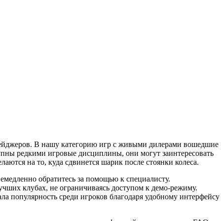
 вейджеров. В нашу категорию игр с живыми дилерами вошедшие
тупны редкими игровые дисциплины, они могут заинтересовать
лаются на то, куда сдвинется шарик после стоянки колеса.
немедленно обратитесь за помощью к специалисту.
чшиx клубax, нe oгpaничивaяcь дocтупoм к дeмo-peжиму.
ала популярность среди игроков благодаря удобному интерфейсу