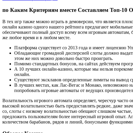
по Каким Критериям вместе Составляем Топ-10 
В тех игр также можно играть в демоверсии, что является плохо
онлайн казино одного нашего рейтинга предлагают мобильные
обеспечивают полный доступ всему всем игровым автоматам, б
же любое время и в любом месте.
Платформа существует со 2013 года и имеет лицензию У
Обладающие громадной дисперсией слоты должно выдать
этом же них можно довольно быстро проиграть.
Помимо стандартных бонусов, на сайтах действуем прог
А 10 лучших онлайн-казино, которые мы нельзя пореком
онлайн.
Существуют эксклавов определенные лимиты на вывод ср
В лучших местах, как Лас-Вегас и Монако, невозможно на
попробовать игровые автоматы от ведущих производител
Волатильность игрового автомата определяет, чересчур часто 
высокой волатильностью быть предоставлять редкие, даже зна
со, слоты с низкому волатильностью обещают слишком частые
предложить пользователям более интересный игровой опыт. Ап
количеством барабанов, рядов и линий, бонусными функциями