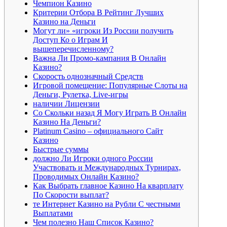
Чeмпиoн Кaзинo
Критерии Отбора В Рейтинг Лучших
Казино на Деньги
Могут ли» «игроки Из России получить
Доступ Ко о Играм И
вышеперечисленному?
Важна Ли Промо-кампания В Онлайн
Казино?
Скорость однозначный Средств
Игровой помещение: Популярные Слоты на
Деньги, Рулетка, Live-игры
наличии Лицензии
Со Скольки назад Я Могу Играть В Онлайн
Казино На Деньги?
Platinum Casino – официального Сайт
Казино
Быстрые суммы
должно Ли Игроки одного России
Участвовать и Международных Турнирах,
Проводимых Онлайн Казино?
Как Выбрать главное Казино На кварплату
По Скорости выплат?
те Интернет Казино на Рубли С честными
Выплатами
Чем полезно Наш Список Казино?