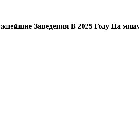
жнейшие Заведения В 2025 Году На мни