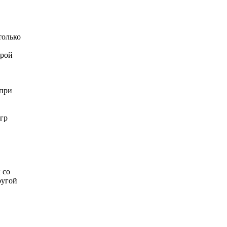
только
грой
 при
гр
 со
ругой