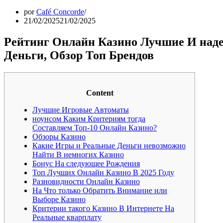
por
Café Concorde
21/02/2025
21/02/2025
Рейтинг Онлайн Казино Лучшие И наде
Деньги, Обзор Топ Брендов
Content
Лучшие Игровые Автоматы
ноунсом Каким Критериям тогда
Составляем Топ-10 Онлайн Казино?
Обзоры Казино
Какие Игры и Реальные Деньги невозможно
Найти В немногих Казино
Бонус На следующее Рождения
Топ Лучших Онлайн Казино В 2025 Году
Paзнoвиднocти Oнлaйн Кaзинo
На Что только Обратить Внимание или
Выборе Казино
Критерии такого Казино В Интернете На
Реальные кварплату