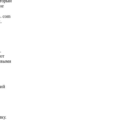
оторый
не
o. com
.
.
ают
живыми
кий
ку.