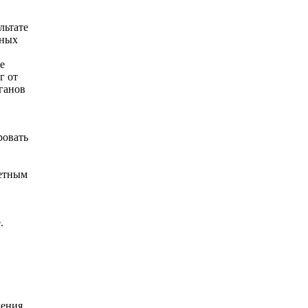
льтате
зных
е
г от
ганов
ровать
ретным
.
чения,