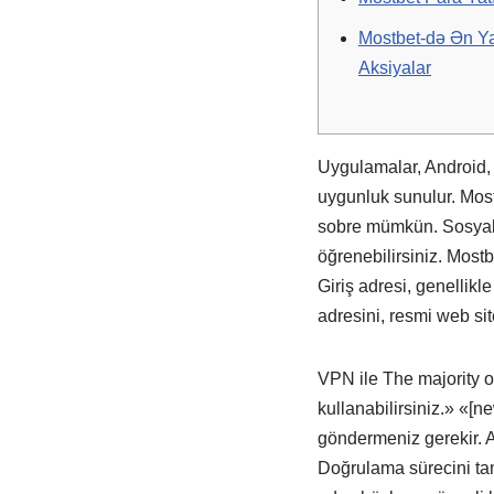
Mostbet-də Ən Y
Aksiyalar
Uygulamalar, Android, 
uygunluk sunulur. Mos
sobre mümkün. Sosyal m
öğrenebilirsiniz. Mostbe
Giriş adresi, genellikl
adresini, resmi web si
VPN ile The majority of
kullanabilirsiniz.» «[
göndermeniz gerekir. A
Doğrulama sürecini tam