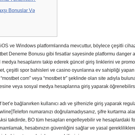
axşı Bonuslar Və
iOS ve Windows platformlarında mevcuttur, böylece çeşitli cihaz k
tbet Deneme Bonusu gibi fırsatlar sayesinde platformu danger
edya hesaplarını takip ederek güncel giriş linklerini ve promo
t, çeşitli spor bahisleri ve casino oyunlarına ev sahipliği yapan b
e “mostbet com” veya “mostbet tr” şeklinde olan site adıyla bulunab
tesine veya sosyal medya hesaplarına giriş yaparak öğrenebilirs
 bet’e bağlanırken kullanıcı adı ve şifrenizle giriş yaparak regul
newline]Telefon numaranızı doğrulamadıysanız, şifre kurtarma al
ksi takdirde, BO tüm hesapları engelleyebilir ve hesaplardaki fon
amlamak, hesabınızın güvenliğini sağlar ve yasal gereklilikler