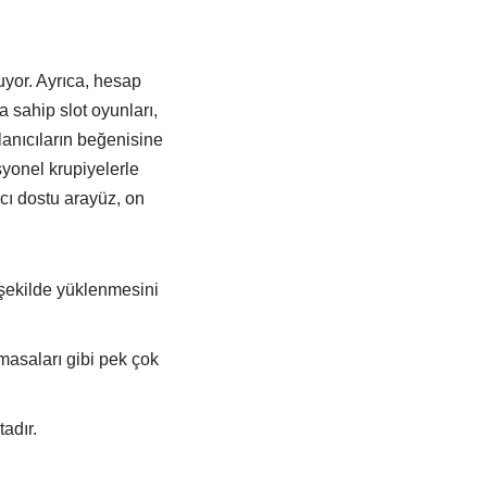
ruyor. Ayrıca, hesap
a sahip slot oyunları,
lanıcıların beğenisine
yonel krupiyelerle
ıcı dostu arayüz, on
 şekilde yüklenmesini
 masaları gibi pek çok
adır.