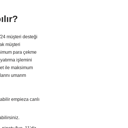
ılır?
7/24 müşteri desteği
rak müşteri
minimum para çekme
yatırma işlemini
bet ile maksimum
larını umarım
abilir empieza canlı
ilirsiniz.