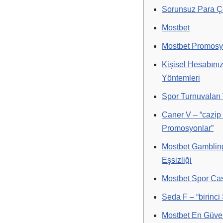
Sorunsuz Para Çe
Mostbet
Mostbet Promosy
Kişisel Hesabını
Yöntemleri
Spor Turnuvaları 
Caner V – “cazip
Promosyonlar”
Mostbet Gamblin
Eşsizliği
Mostbet Spor Ca
Seda F – “birinci 
Mostbet En Güven