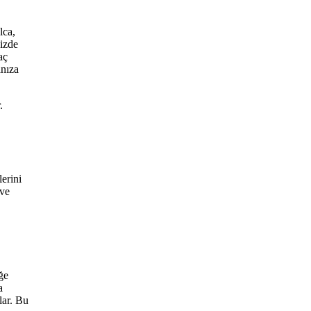
lca,
nizde
aç
anıza
.
erini
 ve
ğe
a
lar. Bu