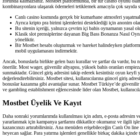
zorunda kalmazsınız. Mostbet platformunda, bir tür casino oyunu olan ç
kombinasyonlara ulaşarak ödemeleri tetiklemek amacıyla çok sayıda s
Canlı casino kısmında gerçek bir kumarhane atmosferi yaşatmak 
Ayrıca kripto pra birimi işlemlerini desteklediği için anonim ol
Bu sitenin içeriği, yalnızca çevrim içi bahis oynamanın yasal old
Klasik slot prensiplerine dayanan Big Bass Bonanza Nasıl Oyna
yöneliktir.
Bir Mostbet hesabı oluşturmak ve hareket halindeyken platformu
mobil uygulamasını indirmektir.
Ancak, bonuslarla birlikte gelen bazı kurallar ve şartlar da vardır, b
önerilir. Most wager, güvenilir altyapısı, yüksek bahis oranları empiez
sunmaktadır. Güncel giriş adresini takip ederek kesintisiz oyun keyfi y
değerlendirebilirsiniz. Mostbet sitesi, kullanıcılarına güncel giriş adr
bonuslar kazanma gibi avantajlar sunar. Mostbet Türkiye’de güvenilir 
ve gambling establishment eğlencesinde lider olan Mostbet, kullanıcıla
Mostbet Üyelik Ve Kayıt
Daha sonraki yorumlarımda kullanılması için adım, e-posta adresim v
yararlanmak için kampanya şartlarını dikkatlice okumanız ve ilgili işl
kazancınızı artırabilirsiniz. Ana menüden erişebileceğin Canlı On line
heyecan sağlar. Para yatırma işlemleri genellikle birkaç dakika içinde