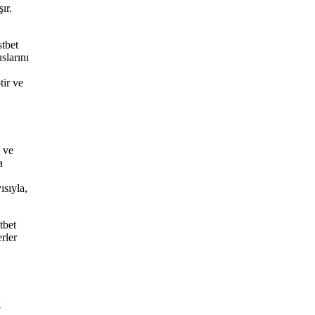
ır.
stbet
slarını
tir ve
 ve
a
ısıyla,
tbet
rler
k