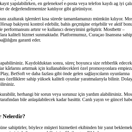
kayıt yapılabilirken, en geleneksel e-posta veya telefon kaydı ag iyi çalış
iler de değerlendirmemize katılıyor gibi görünüyor.
ısını azaltarak işlemleri kısa sürede tamamlamanızı mümkün kılıyor. Mo
 Hesap bakiyeni kontrol edebilir, bahis geçmişine erişebilir ve aktif bonu
performansını artırır ve kullanıcı deneyimini geliştirir. Mostbettr –
lara kaliteli hizmet sunmaktadır. Platformumuz, Curaçao lisansına sahip
ağlılığını garanti eder.
yapabilirsiniz. Kaydolduktan sonra, süreç boyunca size rehberlik edecek
klar kârlarını artırmak için kullanabilecekleri özel promosyonlara empiez
Play, BetSoft ve daha fazlası gibi önde gelen sağlayıcıların oyunlarına
onus özelliklere sahip yüksek kaliteli oyunlar yaratmalarıyla bilinir. Dolay
lirsiniz.
kurabilir, herhangi bir sorun veya sorunuz için yardım alabilirsiniz. Mos
tarafından bile anlaşılabilecek kadar basittir. Canlı yayın ve güncel habe
r Nelerdir?
ne sahiptirler, böylece müşteri hizmetleri ekibinden bir yanıt bekleme