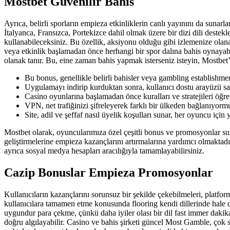
Mostbet Güvenilir Bahis
Ayrıca, belirli sporların empieza etkinliklerin canlı yayınını da sunarl
İtalyanca, Fransızca, Portekizce dahil olmak üzere bir dizi dili destekl
kullanabileceksiniz. Bu özellik, aksiyonu olduğu gibi izlemenize olana
veya etkinlik başlamadan önce herhangi bir spor dalına bahis oynayabi
olanak tanır. Bu, eine zaman bahis yapmak isterseniz isteyin, Mostbet’
Bu bonus, genellikle belirli bahisler veya gambling establishment
Uygulamayı indirip kurduktan sonra, kullanıcı dostu arayüzü saye
Casino oyunlarına başlamadan önce kuralları ve stratejileri öğre
VPN, net trafiğinizi şifreleyerek farklı bir ülkeden bağlanıyorm
Site, adil ve şeffaf nasıl üyelik koşulları sunar, her oyuncu için y
Mostbet olarak, oyuncularımıza özel çeşitli bonus ve promosyonlar s
geliştirmelerine empieza kazançlarını artırmalarına yardımcı olmaktadır
ayrıca sosyal medya hesapları aracılığıyla tamamlayabilirsiniz.
Cazip Bonuslar Empieza Promosyonlar
Kullanıcıların kazançlarını sorunsuz bir şekilde çekebilmeleri, platfo
kullanıcılara tamamen etme konusunda flooring kendi dillerinde hale 
uygundur para çekme, çünkü daha iyiler olası bir dil fast immer daki
doğru algılayabilir. Casino ve bahis şirketi güncel Most Gamble, çok 