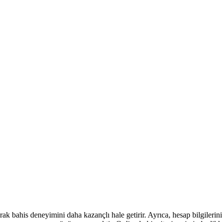
ak bahis deneyimini daha kazançlı hale getirir. Ayrıca, hesap bilgilerini