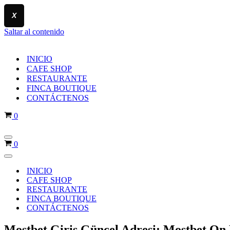
X
Saltar al contenido
INICIO
CAFE SHOP
RESTAURANTE
FINCA BOUTIQUE
CONTÁCTENOS
Carrito
0
Menú
Carrito
0
de
navegación
Menú
de
INICIO
navegación
CAFE SHOP
RESTAURANTE
FINCA BOUTIQUE
CONTÁCTENOS
Mostbet Giriş Güncel Adresi: Mostbet On L