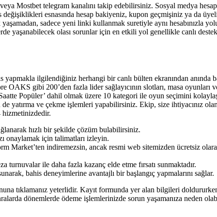
 veya Mostbet telegram kanalını takip edebilirsiniz. Sosyal medya hesapl
es değişiklikleri esnasında hesap bakiyeniz, kupon geçmişiniz ya da üyel
k yaşamadan, sadece yeni linki kullanmak suretiyle aynı hesabınızla yo
 yaşanabilecek olası sorunlar için en etkili yol genellikle canlı destek
 yapmakla ilgilendiğiniz herhangi bir canlı bülten ekranından anında b
e OAKS gibi 200’den fazla lider sağlayıcının slotları, masa oyunları v
aatte Popüler’ dahil olmak üzere 10 kategori ile oyun seçimini kolaylaşt
n de yatırma ve çekme işlemleri yapabilirsiniz. Ekip, size ihtiyacınız ola
4 hizmetinizdedir.
ağlanarak hızlı bir şekilde çözüm bulabilirsiniz.
ı onaylamak için talimatları izleyin.
rm Market’ten indiremezsin, ancak resmi web sitemizden ücretsiz olar
a turnuvalar ile daha fazla kazanç elde etme fırsatı sunmaktadır.
sunarak, bahis deneyimlerine avantajlı bir başlangıç yapmalarını sağlar.
una tıklamanız yeterlidir. Kayıt formunda yer alan bilgileri doldururke
sonralarda dönemlerde ödeme işlemlerinizde sorun yaşamanıza neden olabi