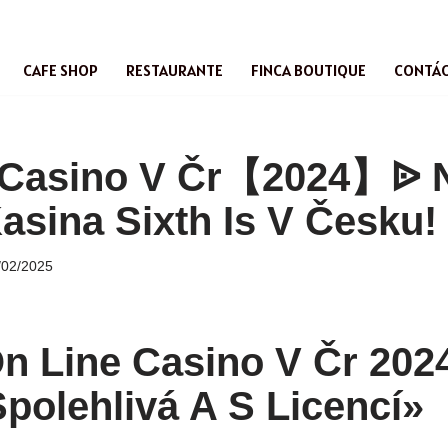
CAFE SHOP
RESTAURANTE
FINCA BOUTIQUE
CONTÁ
 Casino V Čr【2024】ᐉ N
asina Sixth Is V Česku!
/02/2025
n Line Casino V Čr 202
polehlivá A S Licencí»