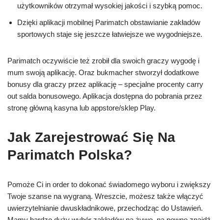
użytkowników otrzymał wysokiej jakości i szybką pomoc.
Dzięki aplikacji mobilnej Parimatch obstawianie zakładów
sportowych staje się jeszcze łatwiejsze we wygodniejsze.
Parimatch oczywiście też zrobił dla swoich graczy wygodę i
mum swoją aplikację. Oraz bukmacher stworzył dodatkowe
bonusy dla graczy przez aplikację – specjalne procenty carry
out salda bonusowego. Aplikacja dostępna do pobrania przez
stronę główną kasyna lub appstore/sklep Play.
Jak Zarejestrować Się Na
Parimatch Polska?
Pomoże Ci in order to dokonać świadomego wyboru i zwiększy
Twoje szanse na wygraną. Wreszcie, możesz także włączyć
uwierzytelnianie dwuskładnikowe, przechodząc do Ustawień.
Mamy bardzo duży wybór zakładów na żywo, na pewno znajdź