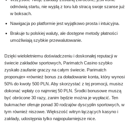
odmówią startu, nie wyjdą z toru lub stracą swoje szanse już
w boksach.
Nawigacja po platformie jest wyjątkowo prosta i intuicyjna.
Brakuje tu polskiej waluty, ale dostępne metody płatności
umożliwiają szybkie przewalutowanie.
Dzięki wieloletniemu doświadczeniu i doskonałej reputacji w
świecie zakładów sportowych, Parimatch Casino szybko
zyskało zaufanie graczy na całym świecie. Parimatch
proponuje» «również bonus za doładowanie konta, który wynosi
50% do kwoty 500 PLN. Aby skorzystać z tej promocji, musisz
dokonać wpłaty co najmniej 50 PLN. Środki bonusowe muszą
być obrócone 30 razy, zanim będzie można je wypłacić. Ten
bukmacher oferuje ponad 30 rodzajów dyscyplin sportowych, w
tym również niszowe. Większość witryn łączących kasyno i
zakłady, udostępnia tylko najpopularniejsze nice.