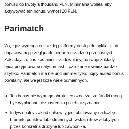
bonusu do kwoty a thousand PLN. Minimalna wpłata, aby
aktywować ten bonus, wynosi 20 PLN.
Parimatch
Więc już wymaga od każdej platformy dostęp do aplikacji lub
dopasowanej przeglądarki perform urządzeń przenośnych.
Zakładając u nas zostaniesz zadowolony, bo twoje zakłady
będą przyjmowane natychmiast i rozliczane również bardzo
szybko. Parimatch ma nie und nimmer tylko hojny added bonus
powitalny, ale we jeszcze wiele odmiennych.
Ten bonus nie wymaga obrotu, co oznacza, że środki mogą
być wypłacone bezpośrednio po ich przyznaniu.
Indywidualny zakład całkowity jest obstawiany na liczbę
bramek, punktów lub odmiennych wskaźników zdobytych
przez konkretną drużynę lub zawodnika.