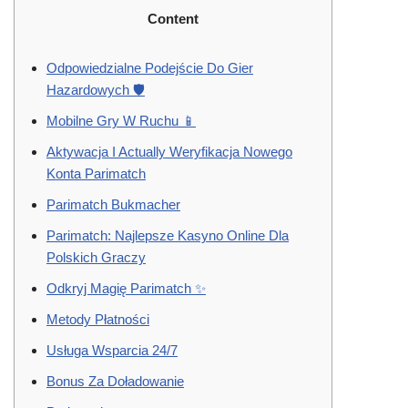
Content
Odpowiedzialne Podejście Do Gier
Hazardowych 🛡️
Mobilne Gry W Ruchu 📱
Aktywacja I Actually Weryfikacja Nowego
Konta Parimatch
Parimatch Bukmacher
Parimatch: Najlepsze Kasyno Online Dla
Polskich Graczy
Odkryj Magię Parimatch ✨
Metody Płatności
Usługa Wsparcia 24/7
Bonus Za Doładowanie