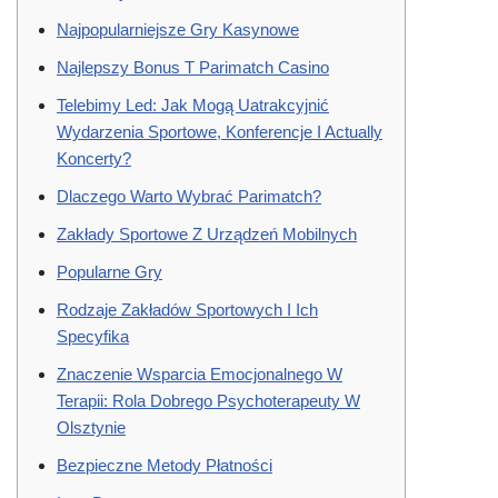
Najpopularniejsze Gry Kasynowe
Najlepszy Bonus T Parimatch Casino
Telebimy Led: Jak Mogą Uatrakcyjnić
Wydarzenia Sportowe, Konferencje I Actually
Koncerty?
Dlaczego Warto Wybrać Parimatch?
Zakłady Sportowe Z Urządzeń Mobilnych
Popularne Gry
Rodzaje Zakładów Sportowych I Ich
Specyfika
Znaczenie Wsparcia Emocjonalnego W
Terapii: Rola Dobrego Psychoterapeuty W
Olsztynie
Bezpieczne Metody Płatności