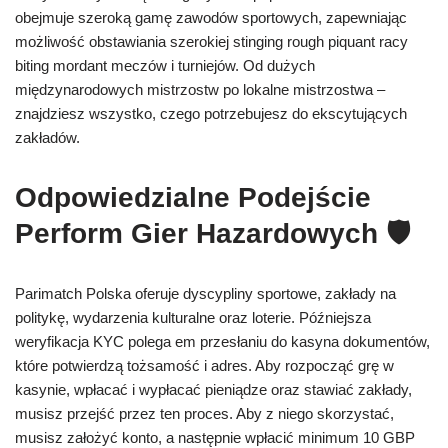
obejmuje szeroką gamę zawodów sportowych, zapewniając
możliwość obstawiania szerokiej stinging rough piquant racy
biting mordant meczów i turniejów. Od dużych
międzynarodowych mistrzostw po lokalne mistrzostwa –
znajdziesz wszystko, czego potrzebujesz do ekscytujących
zakładów.
Odpowiedzialne Podejście
Perform Gier Hazardowych 🛡️
Parimatch Polska oferuje dyscypliny sportowe, zakłady na
politykę, wydarzenia kulturalne oraz loterie. Późniejsza
weryfikacja KYC polega em przesłaniu do kasyna dokumentów,
które potwierdzą tożsamość i adres. Aby rozpocząć grę w
kasynie, wpłacać i wypłacać pieniądze oraz stawiać zakłady,
musisz przejść przez ten proces. Aby z niego skorzystać,
musisz założyć konto, a następnie wpłacić minimum 10 GBP