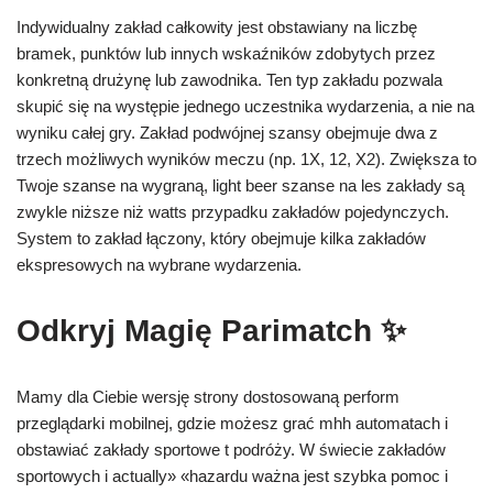
Indywidualny zakład całkowity jest obstawiany na liczbę
bramek, punktów lub innych wskaźników zdobytych przez
konkretną drużynę lub zawodnika. Ten typ zakładu pozwala
skupić się na występie jednego uczestnika wydarzenia, a nie na
wyniku całej gry. Zakład podwójnej szansy obejmuje dwa z
trzech możliwych wyników meczu (np. 1X, 12, X2). Zwiększa to
Twoje szanse na wygraną, light beer szanse na les zakłady są
zwykle niższe niż watts przypadku zakładów pojedynczych.
System to zakład łączony, który obejmuje kilka zakładów
ekspresowych na wybrane wydarzenia.
Odkryj Magię Parimatch ✨
Mamy dla Ciebie wersję strony dostosowaną perform
przeglądarki mobilnej, gdzie możesz grać mhh automatach i
obstawiać zakłady sportowe t podróży. W świecie zakładów
sportowych i actually» «hazardu ważna jest szybka pomoc i