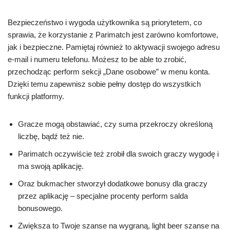
Bezpieczeństwo i wygoda użytkownika są priorytetem, co
sprawia, że korzystanie z Parimatch jest zarówno komfortowe,
jak i bezpieczne. Pamiętaj również to aktywacji swojego adresu
e-mail i numeru telefonu. Możesz to be able to zrobić,
przechodząc perform sekcji „Dane osobowe” w menu konta.
Dzięki temu zapewnisz sobie pełny dostęp do wszystkich
funkcji platformy.
Gracze mogą obstawiać, czy suma przekroczy określoną
liczbę, bądź też nie.
Parimatch oczywiście też zrobił dla swoich graczy wygodę i
ma swoją aplikację.
Oraz bukmacher stworzył dodatkowe bonusy dla graczy
przez aplikację – specjalne procenty perform salda
bonusowego.
Zwiększa to Twoje szanse na wygraną, light beer szanse na