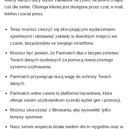
coś dla siebie. Obsługa klienta jest dostępna przez czat, e-mail,
telefon i social press.
Teraz możesz cieszyć się ekscytującymi wydarzeniami
sportowymi i obstawiać zakłady w dowolnym miejscu we
czasie, bezpośrednio se swojego smartfona.
Możesz być pewien, że Parimatch dba o bezpieczeństwo
Twoich danych osobowych za pomocą nowoczesnego
systemu szyfrowania.
Parimatch przywiązuje dużą wagę do ochrony Twoich
danych.
Parimatch online casino to platforma hazardowa, która
oferuje swoim użytkownikom szeroki wybór gier i promocji.
Możesz skorzystać z filtrowania, aby wyświetlić tylko
bonusy sportowe.
Nasz serwis wsparcia działa siedem dni t» «tygodniu oraz w