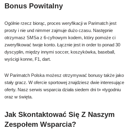
Bonus Powitalny
Ogólnie rzecz biorąc, proces weryfikacji w Parimatch jest
prosty i nie und nimmer zajmuje dużo czasu. Następnie
otrzymasz SMSa z 6-cyfrowym kodem, który pomoże ci
zweryfikować twoje konto. Łącznie jest in order to ponad 30
dyscyplin, między innymi soccer, koszykówka, baseball,
wyścigi konne, F1, dart.
W Parimatch Polska możesz otrzymywać bonusy także jako
stały gracz. W ofercie sportowej znajdziesz dwie interesujące
oferty. Nasz serwis wsparcia działa siedem dni t» «tygodniu
oraz w święta.
Jak Skontaktować Się Z Naszym
Zespołem Wsparcia?