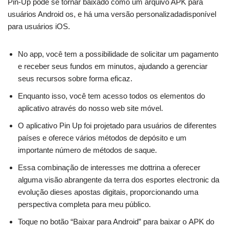
Pin-Up pode se tornar baixado como um arquivo APK para
usuários Android os, e há uma versão personalizadadisponível
para usuários iOS.
No app, você tem a possibilidade de solicitar um pagamento
e receber seus fundos em minutos, ajudando a gerenciar
seus recursos sobre forma eficaz.
Enquanto isso, você tem acesso todos os elementos do
aplicativo através do nosso web site móvel.
O aplicativo Pin Up foi projetado para usuários de diferentes
países e oferece vários métodos de depósito e um
importante número de métodos de saque.
Essa combinação de interesses me dottrina a oferecer
alguma visão abrangente da terra dos esportes electronic da
evolução dieses apostas digitais, proporcionando uma
perspectiva completa para meu público.
Toque no botão “Baixar para Android” para baixar o APK do