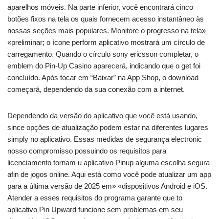
aparelhos móveis. Na parte inferior, você encontrará cinco
botões fixos na tela os quais fornecem acesso instantâneo às
nossas seções mais populares. Monitore o progresso na tela»
«preliminar; o ícone perform aplicativo mostrará um círculo de
carregamento. Quando o círculo sony ericsson completar, o
emblem do Pin-Up Casino aparecerá, indicando que o get foi
concluído. Após tocar em “Baixar” na App Shop, o download
começará, dependendo da sua conexão com a internet.
Dependendo da versão do aplicativo que você está usando,
since opções de atualização podem estar na diferentes lugares
simply no aplicativo. Essas medidas de segurança electronic
nosso compromisso possuindo os requisitos para
licenciamento tornam u aplicativo Pinup alguma escolha segura
afin de jogos online. Aqui está como você pode atualizar um app
para a última versão de 2025 em» «dispositivos Android e iOS.
Atender a esses requisitos do programa garante que to
aplicativo Pin Upward funcione sem problemas em seu