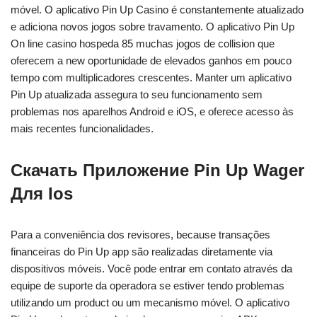
móvel. O aplicativo Pin Up Casino é constantemente atualizado
e adiciona novos jogos sobre travamento. O aplicativo Pin Up
On line casino hospeda 85 muchas jogos de collision que
oferecem a new oportunidade de elevados ganhos em pouco
tempo com multiplicadores crescentes. Manter um aplicativo
Pin Up atualizada assegura to seu funcionamento sem
problemas nos aparelhos Android e iOS, e oferece acesso às
mais recentes funcionalidades.
Скачать Приложение Pin Up Wager
Для Ios
Para a conveniência dos revisores, because transações
financeiras do Pin Up app são realizadas diretamente via
dispositivos móveis. Você pode entrar em contato através da
equipe de suporte da operadora se estiver tendo problemas
utilizando um product ou um mecanismo móvel. O aplicativo