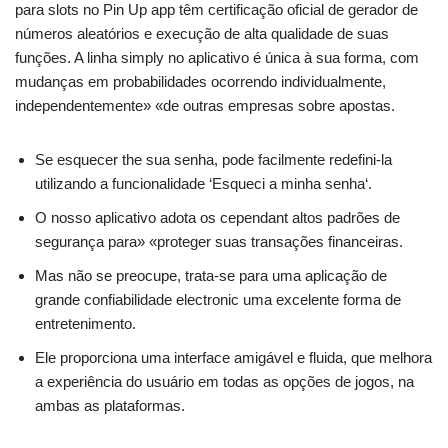
para slots no Pin Up app têm certificação oficial de gerador de
números aleatórios e execução de alta qualidade de suas
funções. A linha simply no aplicativo é única à sua forma, com
mudanças em probabilidades ocorrendo individualmente,
independentemente» «de outras empresas sobre apostas.
Se esquecer the sua senha, pode facilmente redefini-la
utilizando a funcionalidade ‘Esqueci a minha senha‘.
O nosso aplicativo adota os cependant altos padrões de
segurança para» «proteger suas transações financeiras.
Mas não se preocupe, trata-se para uma aplicação de
grande confiabilidade electronic uma excelente forma de
entretenimento.
Ele proporciona uma interface amigável e fluida, que melhora
a experiência do usuário em todas as opções de jogos, na
ambas as plataformas.