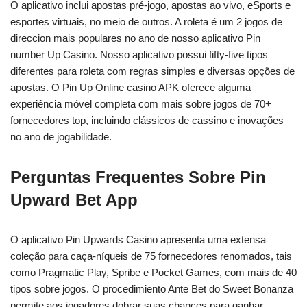
O aplicativo inclui apostas pré-jogo, apostas ao vivo, eSports e
esportes virtuais, no meio de outros. A roleta é um 2 jogos de
direccion mais populares no ano de nosso aplicativo Pin
number Up Casino. Nosso aplicativo possui fifty-five tipos
diferentes para roleta com regras simples e diversas opções de
apostas. O Pin Up Online casino APK oferece alguma
experiência móvel completa com mais sobre jogos de 70+
fornecedores top, incluindo clássicos de cassino e inovações
no ano de jogabilidade.
Perguntas Frequentes Sobre Pin
Upward Bet App
O aplicativo Pin Upwards Casino apresenta uma extensa
coleção para caça-níqueis de 75 fornecedores renomados, tais
como Pragmatic Play, Spribe e Pocket Games, com mais de 40
tipos sobre jogos. O procedimiento Ante Bet do Sweet Bonanza
permite aos jogadores dobrar suas chances para ganhar