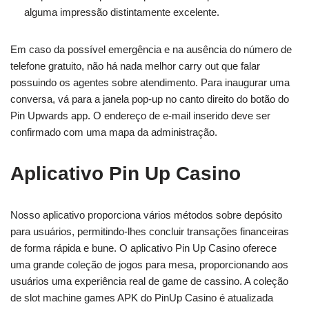
alguma impressão distintamente excelente.
Em caso da possível emergência e na ausência do número de
telefone gratuito, não há nada melhor carry out que falar
possuindo os agentes sobre atendimento. Para inaugurar uma
conversa, vá para a janela pop-up no canto direito do botão do
Pin Upwards app. O endereço de e-mail inserido deve ser
confirmado com uma mapa da administração.
Aplicativo Pin Up Casino
Nosso aplicativo proporciona vários métodos sobre depósito
para usuários, permitindo-lhes concluir transações financeiras
de forma rápida e bune. O aplicativo Pin Up Casino oferece
uma grande coleção de jogos para mesa, proporcionando aos
usuários uma experiência real de game de cassino. A coleção
de slot machine games APK do PinUp Casino é atualizada