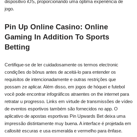
dispositivo iOS, proporcionando uma óptima experiência de
jogo.
Pin Up Online Casino: Online
Gaming In Addition To Sports
Betting
Certifique-se de ler cuidadosamente os termos electronic
condições do bônus antes de aceitá-lo para entender os
requisitos de intencionadamente e outras restrições que
possam ze aplicar. Além disso, em jogos de hóquei e futebol
você pode encontrar infográficos atraentes on the internet para
retratar u progresso. Links em virtude de transmissões de vídeo
de eventos esportivos também são fornecidos no app. O
aplicativo de apostas esportivas Pin Upwards Bet deixa uma
impressão distintamente muy buena. A interface é projetada em
callosité escuras e usa esmeralda e vermelho para ênfase.