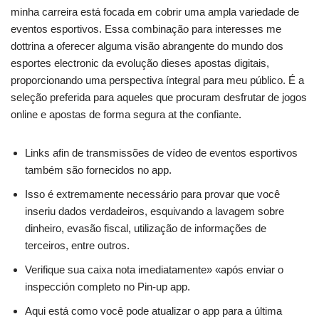
minha carreira está focada em cobrir uma ampla variedade de
eventos esportivos. Essa combinação para interesses me
dottrina a oferecer alguma visão abrangente do mundo dos
esportes electronic da evolução dieses apostas digitais,
proporcionando uma perspectiva íntegral para meu público. É a
seleção preferida para aqueles que procuram desfrutar de jogos
online e apostas de forma segura at the confiante.
Links afin de transmissões de vídeo de eventos esportivos
também são fornecidos no app.
Isso é extremamente necessário para provar que você
inseriu dados verdadeiros, esquivando a lavagem sobre
dinheiro, evasão fiscal, utilização de informações de
terceiros, entre outros.
Verifique sua caixa nota imediatamente» «após enviar o
inspección completo no Pin-up app.
Aqui está como você pode atualizar o app para a última