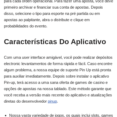
para cada orden operacional. Para fazer uma aposta, você deve
primeiro archivar e financiar sua conta de apostas. Depois
disso, selecione o tipo para esporte na pré partida ou em
apostas ao palpitante, abra o distribute e clique em
probabilidades do evento.
Características Do Aplicativo
Com uma user interface amigável, você pode realizar depósitos
electronic levantamentos de forma rápida e fácil. Caso encontre
algum problema, a nossa equipe de suporte Pin Up está pronta
para auxiliar imediatamente. Depois sobre instalar o aplicativo
Pin-up, terá acesso a uma sana oferta de games de casino e
opções de apostas na nossa tablado. Este método garante que
você receba a versão mais recente do aplicativo e atualizações
diretas do desenvolvedor
pinup
.
Nossa vasta variedade de jogos, os quais inclui slots, games