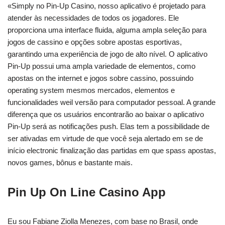
«Simply no Pin-Up Casino, nosso aplicativo é projetado para
atender às necessidades de todos os jogadores. Ele
proporciona uma interface fluida, alguma ampla seleção para
jogos de cassino e opções sobre apostas esportivas,
garantindo uma experiência de jogo de alto nível. O aplicativo
Pin-Up possui uma ampla variedade de elementos, como
apostas on the internet e jogos sobre cassino, possuindo
operating system mesmos mercados, elementos e
funcionalidades weil versão para computador pessoal. A grande
diferença que os usuários encontrarão ao baixar o aplicativo
Pin-Up será as notificações push. Elas tem a possibilidade de
ser ativadas em virtude de que você seja alertado em se de
início electronic finalização das partidas em que spass apostas,
novos games, bônus e bastante mais.
Pin Up On Line Casino App
Eu sou Fabiane Ziolla Menezes, com base no Brasil, onde