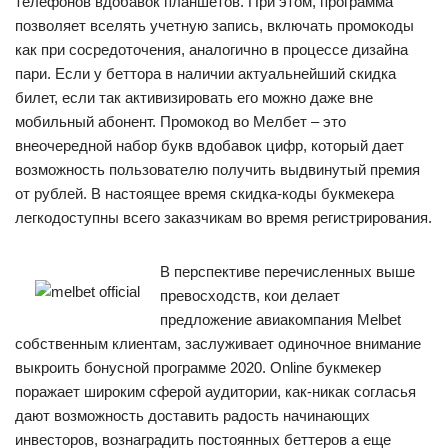
телефонов вдобавок планшетов. При этом, программа
позволяет вселять учетную запись, включать промокоды
как при сосредоточения, аналогично в процессе дизайна
пари. Если у беттора в наличии актуальнейший скидка
билет, если так активизировать его можно даже вне
мобильный абонент. Промокод во Мелбет – это
внеочередной набор букв вдобавок цифр, который дает
возможность пользователю получить выдвинутый премия
от рублей. В настоящее время скидка-коды букмекера
легкодоступны всего заказчикам во время регистрирования.
В перспективе перечисленных выше
превосходств, кои делает
предложение авиакомпания Melbet
собственным клиентам, заслуживает одиночное внимание
выкроить бонусной программе 2020. Online букмекер
поражает широким сферой аудитории, как-никак согласья
дают возможность доставить радость начинающих
инвесторов, вознаградить постоянных беттеров а еще