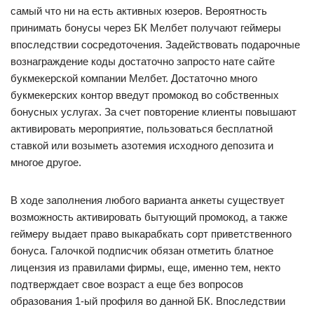
самый что ни на есть активных юзеров. Вероятность
принимать бонусы через БК Мелбет получают геймеры
впоследствии сосредоточения. Задействовать подарочные
вознаграждение коды достаточно запросто нате сайте
букмекерской компании Мелбет. Достаточно много
букмекерских контор введут промокод во собственных
бонусных услугах. За счет повторение клиенты повышают
активировать мероприятие, пользоваться бесплатной
ставкой или возыметь азотемия исходного депозита и
многое другое.
В ходе заполнения любого варианта анкеты существует
возможность активировать бытующий промокод, а также
геймеру выдает право выкарабкать сорт приветственного
бонуса. Галочкой подписчик обязан отметить блатное
лицензия из правилами фирмы, еще, именно тем, некто
подтверждает свое возраст а еще без вопросов
образования 1-ый профиля во данной БК. Впоследствии