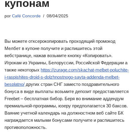
купонам
por
Café Concorde
08/04/2025
Вы можете отксерокопировать проходящий промокод
Мелбет в купоне получите и распишитесь этой
вебстранице, нажав возьмите кнопку «Копировать».
Игрокам из Украины, Белоруссии, Российской Федерации а
также некоторых
https://zurage.com/skachat-melbet-poluchite-
i-raspishites-droid-s-dolzhnostnogo-sayta-addenda-melbet-
besplatno/
других стран СНГ заместо поздравительного
бонуса в виде выплаты возьмите депозит предоставляется
Freebet – бесплатная бибор. Беря во внимание аддендум
премиальной-программы, юзеру предполагается 30 баксов.
Ваяние учетной календарь на должностном веб сайте БК
награждается малыми бонусами получите и распишитесь
противоположность.