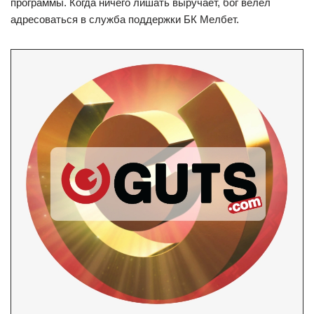
программы. Когда ничего лишать выручает, бог велел
адресоваться в служба поддержки БК Мелбет.