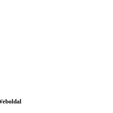
Weboldal