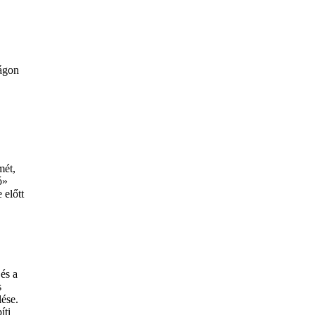
zágon
mét,
ó»
 előtt
és a
s
lése.
íti