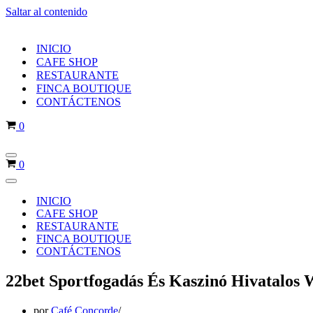
Saltar al contenido
INICIO
CAFE SHOP
RESTAURANTE
FINCA BOUTIQUE
CONTÁCTENOS
Carrito
0
Menú
Carrito
0
de
navegación
Menú
de
INICIO
navegación
CAFE SHOP
RESTAURANTE
FINCA BOUTIQUE
CONTÁCTENOS
22bet Sportfogadás És Kaszinó Hivatalos 
por
Café Concorde