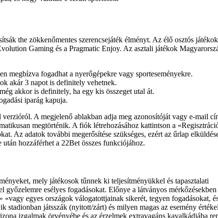
osítsák the zökkenőmentes szerencsejáték élményt. Az élő osztós játékok
a Evolution Gaming és a Pragmatic Enjoy. Az asztali játékok Magyarors
ben megbízva fogadhat a nyerőgépekre vagy sporteseményekre.
ok akár 3 napot is definitely vehetnek.
g akkor is definitely, ha egy kis összeget utal át.
ogadási iparág kapuja.
 verzióról. A megjelenő ablakban adja meg azonosítóját vagy e-mail cí
matikusan megtörténik. A fiók létrehozásához kattintson a «Regisztráci
at. Az adatok további megerősítése szükséges, ezért az űrlap elküldése
se után hozzáférhet a 22Bet összes funkciójához.
ényeket, mely játékosok tűnnek ki teljesítményükkel és tapasztalati
ggel győzelemre esélyes fogadásokat. Előnye a látványos mérkőzésekben 
 «vagy egyes országok válogatottjainak sikerét, tegyen fogadásokat, é
ik stadionban játsszák (nyitott/zárt) és milyen magas az esemény értéke
izona izgalmak örvényébe és az érzelmek extravagáns kavalkádjába rep