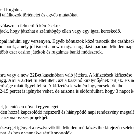
ll forgatni.
i találkozók történetét és egyéb mutatókat.
álaszol a felmerülő kérdésekre.
kjack, hogy játszhat a számítógép ellen vagy egy igazi kereskedő.
ppal indulni egy versenyen. Egyéb bónuszok közé tartozik the cashbac
Sportsbook, amely jól ismert a new magyar fogadási iparban. Minden nap
több ezer casino játékok és rugalmas banki módszerek.
sra vagy a new 22Bet kaszinóban való játékra. A kifizetések kifizetése
ügg. Ami a 22Bet rulettet illeti, azt a kaszinó királynőjének tartják. Ez 
űsége miatt figyel fel rá. A kifizetések szintén ingyenesek, de the
-15 percet is igénybe vehet, de arizona is előfordulhat, hogy 3 napot k
l, jelentősen növeli egyenlegét.
den hozzá kapcsolódó népszerű és hiánypótló napi rendezvény megtalá
 arizona összes projektjét.
észséget igényel a résztvevőktől. Minden mérkőzés the kifejező cselekr
pat, és hogy vannak-e sérült sportolók.