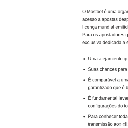
O Mostbet é uma organ
acesso a apostas desp
licença mundial emitid
Para os apostadores q
exclusiva dedicada a e
Uma alejamiento qu
Suas chances para 
É comparável a uma
garantizado que é 
É fundamental levar
configurações do t
Para conhecer toda
transmissão ao» «li