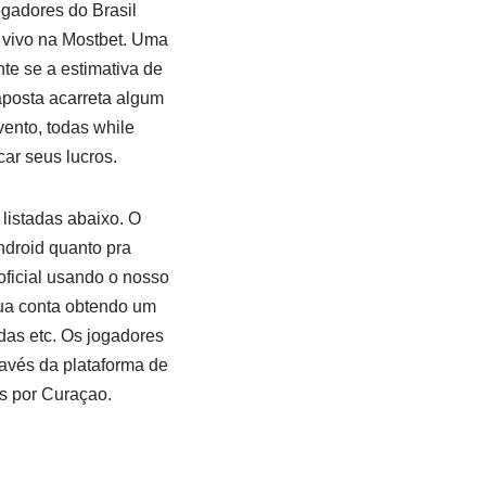
gadores do Brasil
 vivo na Mostbet. Uma
e se a estimativa de
 aposta acarreta algum
vento, todas while
ar seus lucros.
listadas abaixo. O
ndroid quanto pra
e oficial usando o nosso
 sua conta obtendo um
das etc. Os jogadores
ravés da plataforma de
as por Curaçao.