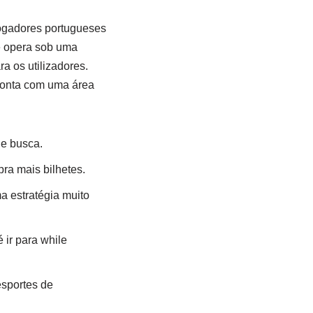
jogadores portugueses
 e opera sob uma
a os utilizadores.
 conta com uma área
de busca.
a mais bilhetes.
a estratégia muito
 ir para while
esportes de