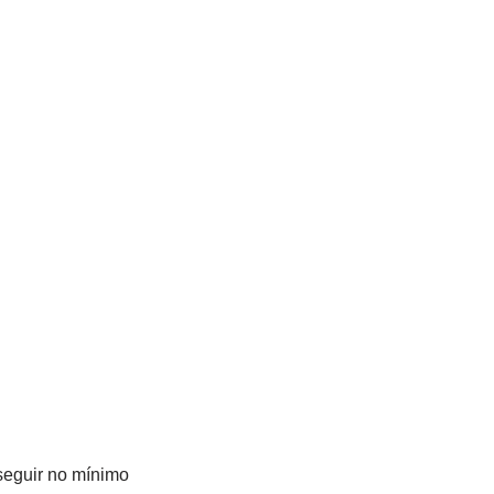
seguir no mínimo