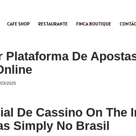
CAFE SHOP
RESTAURANTE
FINCA BOUTIQUE
CONTÁ
r Plataforma De Aposta
Online
/03/2025
cial De Cassino On The I
as Simply No Brasil