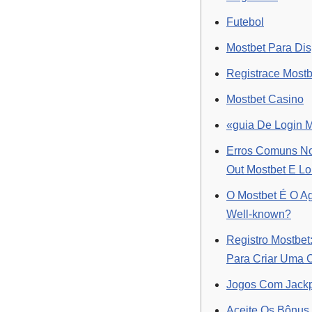
Futebol
Mostbet Para Dis
Registrace Most
Mostbet Casino
«guia De Login M
Erros Comuns No
Out Mostbet E Lo
O Mostbet É O A
Well-known?
Registro Mostbet
Para Criar Uma 
Jogos Com Jack
Aceite Os Bônus