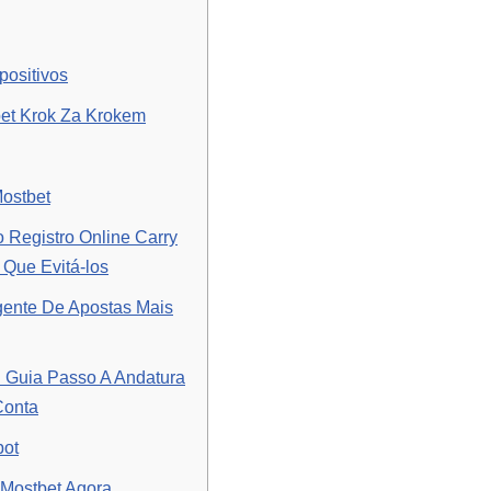
positivos
bet Krok Za Krokem
ostbet
 Registro Online Carry
 Que Evitá-los
gente De Apostas Mais
: Guia Passo A Andatura
Conta
pot
 Mostbet Agora