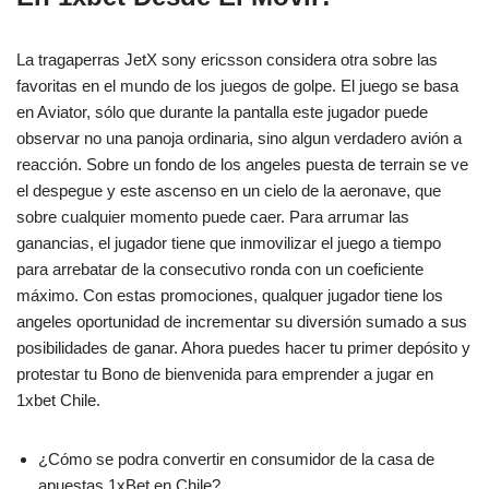
La tragaperras JetX sony ericsson considera otra sobre las
favoritas en el mundo de los juegos de golpe. El juego se basa
en Aviator, sólo que durante la pantalla este jugador puede
observar no una panoja ordinaria, sino algun verdadero avión a
reacción. Sobre un fondo de los angeles puesta de terrain se ve
el despegue y este ascenso en un cielo de la aeronave, que
sobre cualquier momento puede caer. Para arrumar las
ganancias, el jugador tiene que inmovilizar el juego a tiempo
para arrebatar de la consecutivo ronda con un coeficiente
máximo. Con estas promociones, qualquer jugador tiene los
angeles oportunidad de incrementar su diversión sumado a sus
posibilidades de ganar. Ahora puedes hacer tu primer depósito y
protestar tu Bono de bienvenida para emprender a jugar en
1xbet Chile.
¿Cómo se podra convertir en consumidor de la casa de
apuestas 1xBet en Chile?