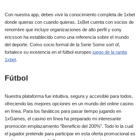
Con nuestra app, debes vivir la conocimiento completa de 1xbet
donde quieras con cuando quieras. 1xBet cuenta con socios de
renombre que incluye organizaciones de alto perfil y sony
ericsson ha establecido como una referencia sobre el mundo
del deporte. Como socio formal de la Serie Some sort of,
fortalece su existencia en el fútbol europeo
juego de la ranita
1xbet
.
Fútbol
Nuestra plataforma fue intuitiva, segura y accesible para todos,
ofreciendo las mejores opciones en un mundo del online casino
en línea. Para los fanáticos para pasar tiempo jugando en
1xGames, el casino en línea ha preparado mi interesante
promoción emplazamiento “Beneficio del 200%”. Todo lo la cual
el jugador pretende para participar en esta oferta promocional es