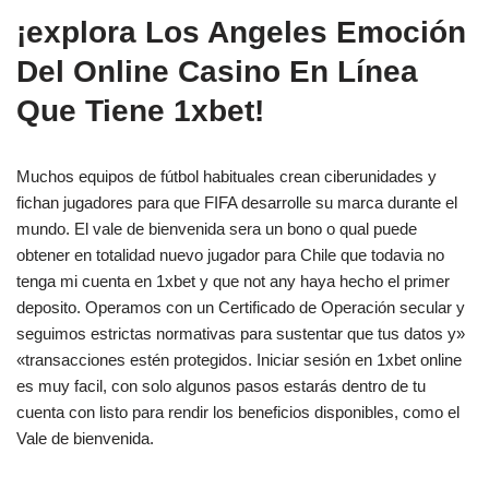
¡explora Los Angeles Emoción
Del Online Casino En Línea
Que Tiene 1xbet!
Muchos equipos de fútbol habituales crean ciberunidades y
fichan jugadores para que FIFA desarrolle su marca durante el
mundo. El vale de bienvenida sera un bono o qual puede
obtener en totalidad nuevo jugador para Chile que todavia no
tenga mi cuenta en 1xbet y que not any haya hecho el primer
deposito. Operamos con un Certificado de Operación secular y
seguimos estrictas normativas para sustentar que tus datos y»
«transacciones estén protegidos. Iniciar sesión en 1xbet online
es muy facil, con solo algunos pasos estarás dentro de tu
cuenta con listo para rendir los beneficios disponibles, como el
Vale de bienvenida.