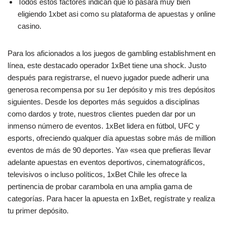
Todos estos factores indican que lo pasará muy bien
eligiendo 1xbet asi como su plataforma de apuestas y online
casino.
Para los aficionados a los juegos de gambling establishment en
línea, este destacado operador 1xBet tiene una shock. Justo
después para registrarse, el nuevo jugador puede adherir una
generosa recompensa por su 1er depósito y mis tres depósitos
siguientes. Desde los deportes más seguidos a disciplinas
como dardos y trote, nuestros clientes pueden dar por un
inmenso número de eventos. 1xBet lidera en fútbol, UFC y
esports, ofreciendo qualquer día apuestas sobre más de million
eventos de más de 90 deportes. Ya» «sea que prefieras llevar
adelante apuestas en eventos deportivos, cinematográficos,
televisivos o incluso políticos, 1xBet Chile les ofrece la
pertinencia de probar carambola en una amplia gama de
categorías. Para hacer la apuesta en 1xBet, regístrate y realiza
tu primer depósito.