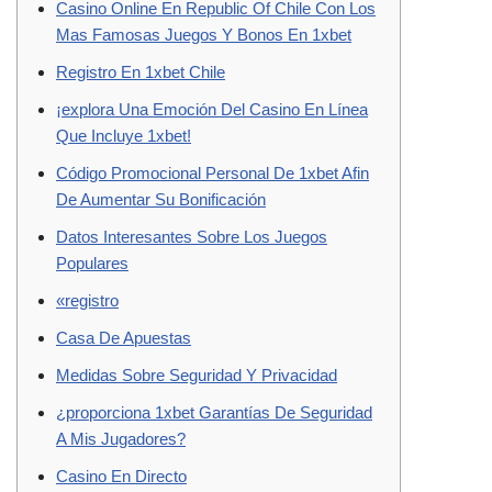
Casino Online En Republic Of Chile Con Los
Mas Famosas Juegos Y Bonos En 1xbet
Registro En 1xbet Chile
¡explora Una Emoción Del Casino En Línea
Que Incluye 1xbet!
Código Promocional Personal De 1xbet Afin
De Aumentar Su Bonificación
Datos Interesantes Sobre Los Juegos
Populares
«registro
Casa De Apuestas
Medidas Sobre Seguridad Y Privacidad
¿proporciona 1xbet Garantías De Seguridad
A Mis Jugadores?
Casino En Directo