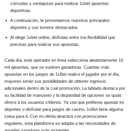
cómodas y ventajosas para realizar 1xbet apuestas
deportivas.
A continuación, te presentamos nuestros principales
deportes y sus torneos destacados.
Al elegir 1xbet online, disfrutas entre ma flexibilidad que
precisas para realizar sus apuestas.
Cada día, este operador en línea selecciona aleatoriamente 10
mil apuestas, que se vuelven ganadoras. Cuantas más
apuestas en los juegos de 1xBet realice el jugador por el día,
mayores serán sus posibilidades de obtener ingresos
adicionales dentro de la cual promoción. La tablado destaca por
su facilidad de manuseio y la disparidad de opciones os quais
ofrece a los usuarios chilenos. Ya sea que prefieras apostar en
deportes o disfrutar para juegos de casino, 1xBet tiene alguma
coisa para ti. Con mi oferta atractiva con promociones
regulares, esta plataforma se adapta a las necesidades de
aquellas jugadores más exigentes.