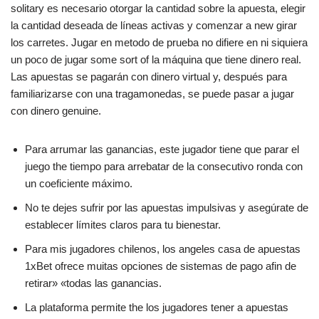
solitary es necesario otorgar la cantidad sobre la apuesta, elegir
la cantidad deseada de líneas activas y comenzar a new girar
los carretes. Jugar en metodo de prueba no difiere en ni siquiera
un poco de jugar some sort of la máquina que tiene dinero real.
Las apuestas se pagarán con dinero virtual y, después para
familiarizarse con una tragamonedas, se puede pasar a jugar
con dinero genuine.
Para arrumar las ganancias, este jugador tiene que parar el
juego the tiempo para arrebatar de la consecutivo ronda con
un coeficiente máximo.
No te dejes sufrir por las apuestas impulsivas y asegúrate de
establecer límites claros para tu bienestar.
Para mis jugadores chilenos, los angeles casa de apuestas
1xBet ofrece muitas opciones de sistemas de pago afin de
retirar» «todas las ganancias.
La plataforma permite the los jugadores tener a apuestas