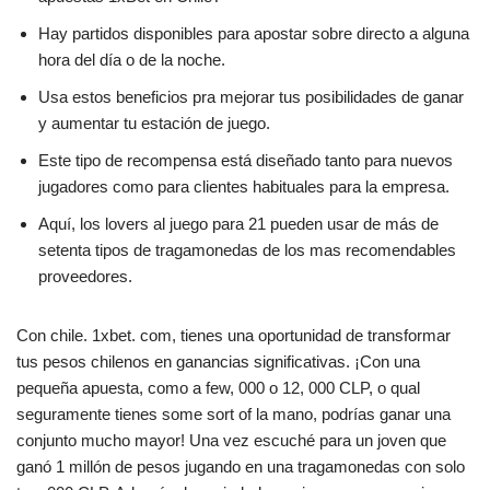
Hay partidos disponibles para apostar sobre directo a alguna
hora del día o de la noche.
Usa estos beneficios pra mejorar tus posibilidades de ganar
y aumentar tu estación de juego.
Este tipo de recompensa está diseñado tanto para nuevos
jugadores como para clientes habituales para la empresa.
Aquí, los lovers al juego para 21 pueden usar de más de
setenta tipos de tragamonedas de los mas recomendables
proveedores.
Con chile. 1xbet. com, tienes una oportunidad de transformar
tus pesos chilenos en ganancias significativas. ¡Con una
pequeña apuesta, como a few, 000 o 12, 000 CLP, o qual
seguramente tienes some sort of la mano, podrías ganar una
conjunto mucho mayor! Una vez escuché para un joven que
ganó 1 millón de pesos jugando en una tragamonedas con solo