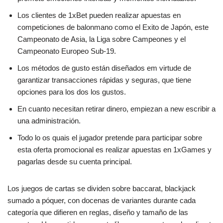
Los clientes de 1xBet pueden realizar apuestas en
competiciones de balonmano como el Exito de Japón, este
Campeonato de Asia, la Liga sobre Campeones y el
Campeonato Europeo Sub-19.
Los métodos de gusto están diseñados em virtude de
garantizar transacciones rápidas y seguras, que tiene
opciones para los dos los gustos.
En cuanto necesitan retirar dinero, empiezan a new escribir a
una administración.
Todo lo os quais el jugador pretende para participar sobre
esta oferta promocional es realizar apuestas en 1xGames y
pagarlas desde su cuenta principal.
Los juegos de cartas se dividen sobre baccarat, blackjack
sumado a póquer, con docenas de variantes durante cada
categoría que difieren en reglas, diseño y tamaño de las