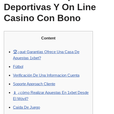
Deportivas Y On Line
Casino Con Bono
Content
🏆¿qué Garantías Ofrece Una Casa De
Apuestas 1xbet?
Fútbol
Verificación De Una Informacion Cuenta
Soporte Approach Cliente
📱 ¿cómo Realizar Apuestas En 1xbet Desde
El Móvil?
Caída De Juego