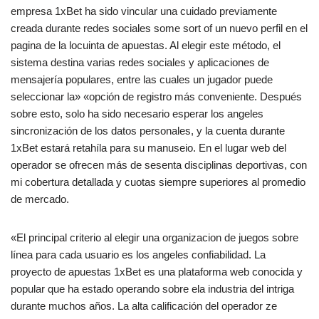
empresa 1xBet ha sido vincular una cuidado previamente
creada durante redes sociales some sort of un nuevo perfil en el
pagina de la locuinta de apuestas. Al elegir este método, el
sistema destina varias redes sociales y aplicaciones de
mensajería populares, entre las cuales un jugador puede
seleccionar la» «opción de registro más conveniente. Después
sobre esto, solo ha sido necesario esperar los angeles
sincronización de los datos personales, y la cuenta durante
1xBet estará retahíla para su manuseio. En el lugar web del
operador se ofrecen más de sesenta disciplinas deportivas, con
mi cobertura detallada y cuotas siempre superiores al promedio
de mercado.
«El principal criterio al elegir una organizacion de juegos sobre
línea para cada usuario es los angeles confiabilidad. La
proyecto de apuestas 1xBet es una plataforma web conocida y
popular que ha estado operando sobre ela industria del intriga
durante muchos años. La alta calificación del operador ze