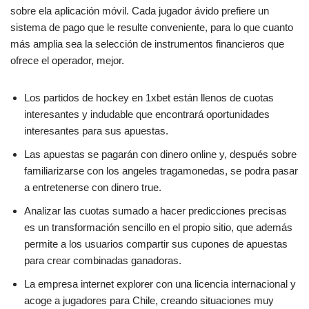
sobre ela aplicación móvil. Cada jugador ávido prefiere un
sistema de pago que le resulte conveniente, para lo que cuanto
más amplia sea la selección de instrumentos financieros que
ofrece el operador, mejor.
Los partidos de hockey en 1xbet están llenos de cuotas
interesantes y indudable que encontrará oportunidades
interesantes para sus apuestas.
Las apuestas se pagarán con dinero online y, después sobre
familiarizarse con los angeles tragamonedas, se podra pasar
a entretenerse con dinero true.
Analizar las cuotas sumado a hacer predicciones precisas
es un transformación sencillo en el propio sitio, que además
permite a los usuarios compartir sus cupones de apuestas
para crear combinadas ganadoras.
La empresa internet explorer con una licencia internacional y
acoge a jugadores para Chile, creando situaciones muy