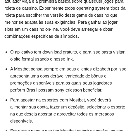
adulador viaja é a premissa básica sobre quaisquer jogos para
roleta de cassino. Experimente todos operating system tipos da
roleta para escolher the versão deste game de cassino que
melhor se adapta às suas exigências. Para ganhar ao jogar
slots em um cassino on-line, você deve arriesgar e obter
combinações específicas de símbolos.
O aplicativo tem down load gratuito, e para isso basta visitar
o site formal usando o nosso link.
A Mostbet pensa sempre em seus clientes elizabeth por isso
apresenta uma considerável variedade de bônus e
promoções disponíveis para os quais seus jogadores
perform Brasil possam sony ericsson beneficiar.
Para apostar na esportes com Mostbet, você deverá
alimentar sua conta, fazer um depósito, selecionar o esporte
na que deseja apostar e aproveitar todos os mercados
disponíveis.
Em pouco pace o seu tiro Mostbet estará disponível na sua