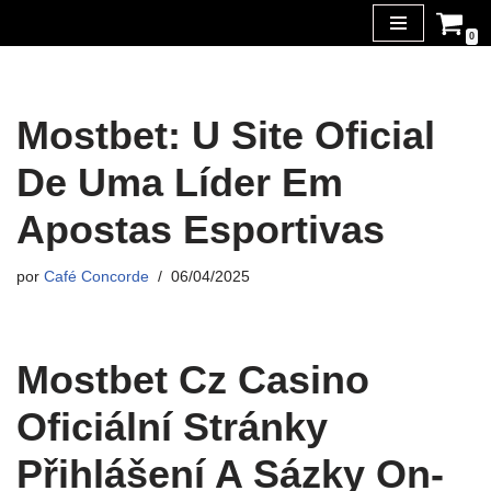
0
Saltar
al
contenido
Mostbet: U Site Oficial
De Uma Líder Em
Apostas Esportivas
por
Café Concorde
06/04/2025
Mostbet Cz Casino
Oficiální Stránky
Přihlášení A Sázky On-