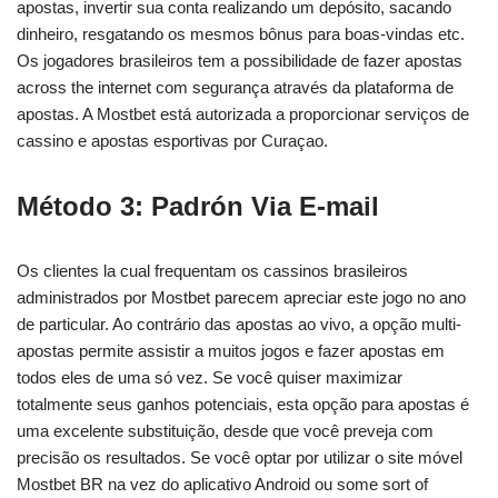
apostas, invertir sua conta realizando um depósito, sacando
dinheiro, resgatando os mesmos bônus para boas-vindas etc.
Os jogadores brasileiros tem a possibilidade de fazer apostas
across the internet com segurança através da plataforma de
apostas. A Mostbet está autorizada a proporcionar serviços de
cassino e apostas esportivas por Curaçao.
Método 3: Padrón Via E-mail
Os clientes la cual frequentam os cassinos brasileiros
administrados por Mostbet parecem apreciar este jogo no ano
de particular. Ao contrário das apostas ao vivo, a opção multi-
apostas permite assistir a muitos jogos e fazer apostas em
todos eles de uma só vez. Se você quiser maximizar
totalmente seus ganhos potenciais, esta opção para apostas é
uma excelente substituição, desde que você preveja com
precisão os resultados. Se você optar por utilizar o site móvel
Mostbet BR na vez do aplicativo Android ou some sort of