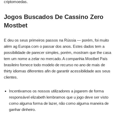
criptomoedas.
Jogos Buscados De Cassino Zero
Mostbet
E deu os seus primeiros passos na Rússia — porém, foi muito
além ag Europa com o passar dos anos. Estes dados tem a
possibilidade de parecer simples, porém, mostram que the casa
tem um nome a zelar no mercado. A companhia Mostbet País
brasileiro fornece todo modelo de recurso no ano de mais de
thirty idiomas diferentes afin de garantir acessibilidade aos seus
clientes.
Incentivamos os nossos utilizadores a jogarem de forma
responsável elizabeth lembramos que u jogo deve ser visto
como alguma forma de lazer, não como alguma maneira de
ganhar dinheiro.