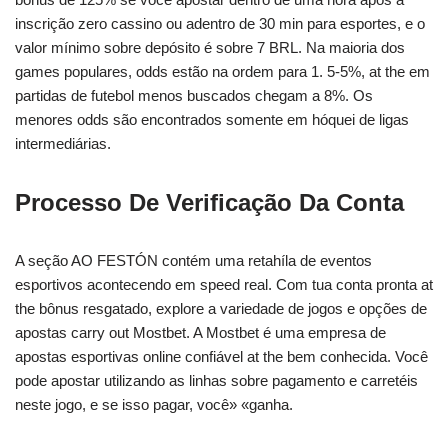
inscrição zero cassino ou adentro de 30 min para esportes, e o
valor mínimo sobre depósito é sobre 7 BRL. Na maioria dos
games populares, odds estão na ordem para 1. 5-5%, at the em
partidas de futebol menos buscados chegam a 8%. Os
menores odds são encontrados somente em hóquei de ligas
intermediárias.
Processo De Verificação Da Conta
A seção AO FESTÓN contém uma retahíla de eventos
esportivos acontecendo em speed real. Com tua conta pronta at
the bônus resgatado, explore a variedade de jogos e opções de
apostas carry out Mostbet. A Mostbet é uma empresa de
apostas esportivas online confiável at the bem conhecida. Você
pode apostar utilizando as linhas sobre pagamento e carretéis
neste jogo, e se isso pagar, você» «ganha.