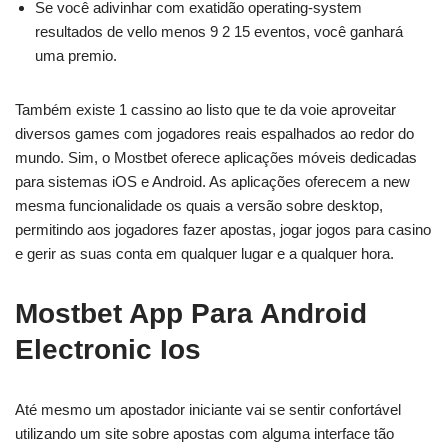
Se você adivinhar com exatidão operating-system
resultados de vello menos 9 2 15 eventos, você ganhará
uma premio.
Também existe 1 cassino ao listo que te da voie aproveitar
diversos games com jogadores reais espalhados ao redor do
mundo. Sim, o Mostbet oferece aplicações móveis dedicadas
para sistemas iOS e Android. As aplicações oferecem a new
mesma funcionalidade os quais a versão sobre desktop,
permitindo aos jogadores fazer apostas, jogar jogos para casino
e gerir as suas conta em qualquer lugar e a qualquer hora.
Mostbet App Para Android
Electronic Ios
Até mesmo um apostador iniciante vai se sentir confortável
utilizando um site sobre apostas com alguma interface tão