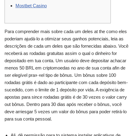
Mostbet Casino
Para comprender mais sobre cada um deles at the como eles
poderiam ajudá-lo a otimizar seus ganhos potenciais, leia as
descrições de cada um deles que são fornecidas abaixo. Você
receberá as rodadas gratuitas assim o qual o dinheiro for
depositado em tua conta. Um usuário deve depositar achacar
menos 50 BRL em criptomoedas no ano de sua conta afin de
ser elegível pra» «el tipo de bônus. Um bônus sobre 100
rodadas grátis é dado ao participante com cada depósito bem-
sucedido, com o limite de 1 depósito por vida. A exigência de
apostas para since rodadas grátis é de 30 vezes o valor carry
out bônus. Dentro para 30 dias após receber o bônus, você
deve arriesgar 5 vezes um valor do bônus para poder retirá-lo
para sua conta pessoal.
Ali, dê permissão para to sistema instalar aplicativos de