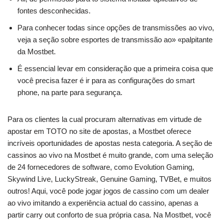
fontes desconhecidas.
Para conhecer todas since opções de transmissões ao vivo,
veja a seção sobre esportes de transmissão ao» «palpitante
da Mostbet.
É essencial levar em consideração que a primeira coisa que
você precisa fazer é ir para as configurações do smart
phone, na parte para segurança.
Para os clientes la cual procuram alternativas em virtude de
apostar em TOTO no site de apostas, a Mostbet oferece
incríveis oportunidades de apostas nesta categoria. A seção de
cassinos ao vivo na Mostbet é muito grande, com uma seleção
de 24 fornecedores de software, como Evolution Gaming,
Skywind Live, LuckyStreak, Genuine Gaming, TVBet, e muitos
outros! Aqui, você pode jogar jogos de cassino com um dealer
ao vivo imitando a experiência actual do cassino, apenas a
partir carry out conforto de sua própria casa. Na Mostbet, você