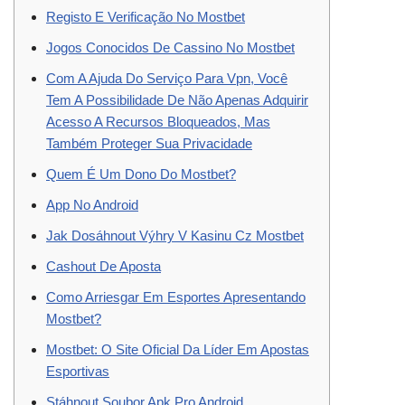
Registo E Verificação No Mostbet
Jogos Conocidos De Cassino No Mostbet
Com A Ajuda Do Serviço Para Vpn, Você
Tem A Possibilidade De Não Apenas Adquirir
Acesso A Recursos Bloqueados, Mas
Também Proteger Sua Privacidade
Quem É Um Dono Do Mostbet?
App No Android
Jak Dosáhnout Výhry V Kasinu Cz Mostbet
Cashout De Aposta
Como Arriesgar Em Esportes Apresentando
Mostbet?
Mostbet: O Site Oficial Da Líder Em Apostas
Esportivas
Stáhnout Soubor Apk Pro Android