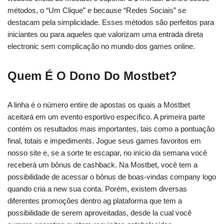
métodos, o “Um Clique” e because “Redes Sociais” se
destacam pela simplicidade. Esses métodos são perfeitos para
iniciantes ou para aqueles que valorizam uma entrada direta
electronic sem complicação no mundo dos games online.
Quem É O Dono Do Mostbet?
A linha é o número entire de apostas os quais a Mostbet
aceitará em um evento esportivo específico. A primeira parte
contém os resultados mais importantes, tais como a pontuação
final, totais e impediments. Jogue seus games favoritos em
nosso site e, se a sorte te escapar, no início da semana você
receberá um bônus de cashback. Na Mostbet, você tem a
possibilidade de acessar o bônus de boas-vindas company logo
quando cria a new sua conta. Porém, existem diversas
diferentes promoções dentro ag plataforma que tem a
possibilidade de serem aproveitadas, desde la cual você