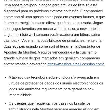
uma aposta pré-jogo, a opção para prévias ao listo só está
disponível para os próximos eventos ao festón. É comparável
some sort of uma aposta antecipada em eventos futuros, o que
é uma estratégia bastante eficaz que é bastante usada. Jogue
seus jogos favoritos em nosso web-site e, se a new sorte lhe
largar, no início weil semana você receberá um bônus sobre
cashback. Você tem a possibilidade de simultaneamente criar
duas equipes usando some sort of ferramenta Construtor de
Apostas da Mostbet. A equipe vencedora é a la cual tem o
grande número de gols marcados em geral em comparação
apresentando a adversária
https://mostbet-brasil-cassino.com/
.
A tablado usa tecnologia sobre criptografia avançada em
virtude de proteger os dados do usuário electronic todos os
jogos são auditados regularmente para garantir a new
imparcialidade.
Os clientes que frequentam os cassinos brasileiros
administrados pela Mostbet parecem apreciar el jogo em