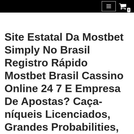
0
Saltar
al
contenido
Site Estatal Da Mostbet
Simply No Brasil ️
Registro Rápido
Mostbet Brasil Cassino
Online 24 7 E Empresa
De Apostas? Caça-
níqueis Licenciados,
Grandes Probabilities,