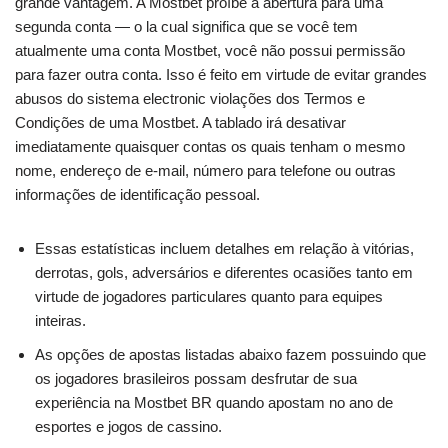
grande vantagem. A Mostbet proíbe a abertura para uma
segunda conta — o la cual significa que se você tem
atualmente uma conta Mostbet, você não possui permissão
para fazer outra conta. Isso é feito em virtude de evitar grandes
abusos do sistema electronic violações dos Termos e
Condições de uma Mostbet. A tablado irá desativar
imediatamente quaisquer contas os quais tenham o mesmo
nome, endereço de e-mail, número para telefone ou outras
informações de identificação pessoal.
Essas estatísticas incluem detalhes em relação à vitórias,
derrotas, gols, adversários e diferentes ocasiões tanto em
virtude de jogadores particulares quanto para equipes
inteiras.
As opções de apostas listadas abaixo fazem possuindo que
os jogadores brasileiros possam desfrutar de sua
experiência na Mostbet BR quando apostam no ano de
esportes e jogos de cassino.