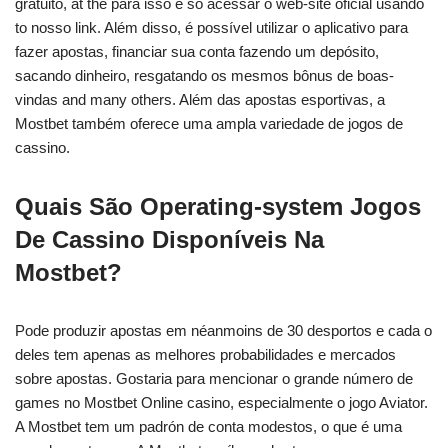
gratuito, at the para isso é só acessar o web-site oficial usando
to nosso link. Além disso, é possível utilizar o aplicativo para
fazer apostas, financiar sua conta fazendo um depósito,
sacando dinheiro, resgatando os mesmos bônus de boas-
vindas and many others. Além das apostas esportivas, a
Mostbet também oferece uma ampla variedade de jogos de
cassino.
Quais São Operating-system Jogos
De Cassino Disponíveis Na
Mostbet?
Pode produzir apostas em néanmoins de 30 desportos e cada o
deles tem apenas as melhores probabilidades e mercados
sobre apostas. Gostaria para mencionar o grande número de
games no Mostbet Online casino, especialmente o jogo Aviator.
A Mostbet tem um padrón de conta modestos, o que é uma