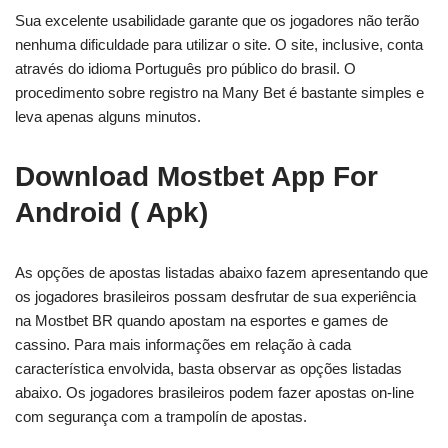
Sua excelente usabilidade garante que os jogadores não terão
nenhuma dificuldade para utilizar o site. O site, inclusive, conta
através do idioma Português pro público do brasil. O
procedimento sobre registro na Many Bet é bastante simples e
leva apenas alguns minutos.
Download Mostbet App For
Android ( Apk)
As opções de apostas listadas abaixo fazem apresentando que
os jogadores brasileiros possam desfrutar de sua experiência
na Mostbet BR quando apostam na esportes e games de
cassino. Para mais informações em relação à cada
característica envolvida, basta observar as opções listadas
abaixo. Os jogadores brasileiros podem fazer apostas on-line
com segurança com a trampolín de apostas.