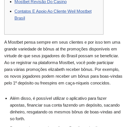
Mostbet Revisão Do Casino
Contatos E Apoio Ao Cliente Weil Mostbet
Brasil
A Mostbet pensa sempre em seus clientes e por isso tem uma
grande variedade de bônus at the promoções disponíveis em
virtude de que seus jogadores do Brasil possam se beneficiar.
Ao se registrar na plataforma Mostbet, você pode participar
para várias promoções elizabeth receber bônus. Por exemplo,
os novos jogadores podem receber um bônus para boas-vindas
pelo 1º depósito ou freespins em caça-níqueis conocidos.
Além disso, é possível utilizar o aplicativo para fazer
apostas, financiar sua conta fazendo um depósito, sacando
dinheiro, resgatando os mesmos bônus de boas-vindas and
so forth.