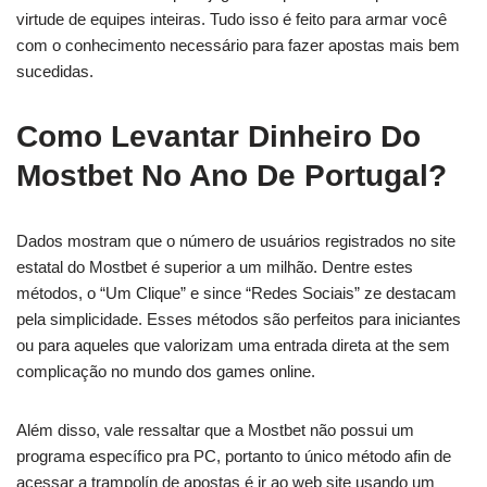
virtude de equipes inteiras. Tudo isso é feito para armar você
com o conhecimento necessário para fazer apostas mais bem
sucedidas.
Como Levantar Dinheiro Do
Mostbet No Ano De Portugal?
Dados mostram que o número de usuários registrados no site
estatal do Mostbet é superior a um milhão. Dentre estes
métodos, o “Um Clique” e since “Redes Sociais” ze destacam
pela simplicidade. Esses métodos são perfeitos para iniciantes
ou para aqueles que valorizam uma entrada direta at the sem
complicação no mundo dos games online.
Além disso, vale ressaltar que a Mostbet não possui um
programa específico pra PC, portanto to único método afin de
acessar a trampolín de apostas é ir ao web site usando um