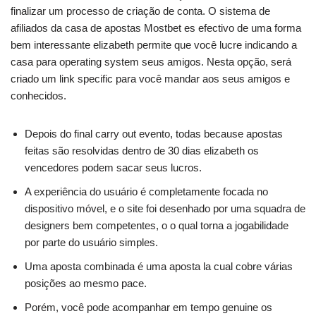
finalizar um processo de criação de conta. O sistema de
afiliados da casa de apostas Mostbet es efectivo de uma forma
bem interessante elizabeth permite que você lucre indicando a
casa para operating system seus amigos. Nesta opção, será
criado um link specific para você mandar aos seus amigos e
conhecidos.
Depois do final carry out evento, todas because apostas
feitas são resolvidas dentro de 30 dias elizabeth os
vencedores podem sacar seus lucros.
A experiência do usuário é completamente focada no
dispositivo móvel, e o site foi desenhado por uma squadra de
designers bem competentes, o o qual torna a jogabilidade
por parte do usuário simples.
Uma aposta combinada é uma aposta la cual cobre várias
posições ao mesmo pace.
Porém, você pode acompanhar em tempo genuine os