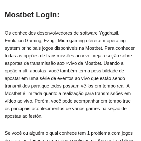
Mostbet Login:
Os conhecidos desenvolvedores de software Yggdrasil,
Evolution Gaming, Ezugi, Microgaming oferecem operating
system principais jogos disponíveis na Mostbet. Para conhecer
todas as opções de transmissões ao vivo, veja a seção sobre
esportes de transmissão ao» «vivo da Mostbet. Usando a
opção multi-apostas, você também tem a possibilidade de
apostar em uma série de eventos ao vivo que estão sendo
transmitidos para que todos possam vê-los em tempo real. A
Mostbet é limitada quanto a realização para transmissões em
vídeo ao vivo. Porém, você pode acompanhar em tempo true
os principais acontecimentos de vários games na seção de
apostas ao festón.
Se você ou alguém o qual conhece tem 1 problema com jogos
de azar, por favor, procure ajuda profissional. Aproveite u bônus