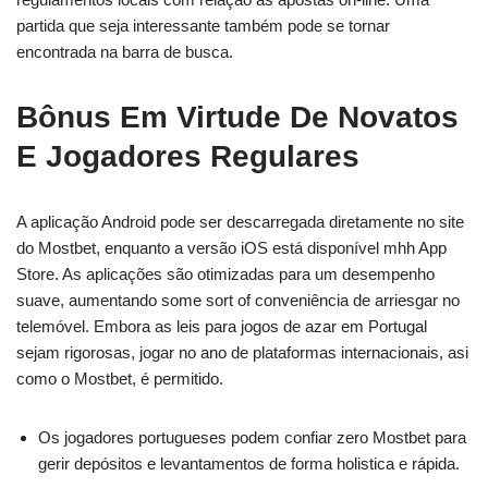
partida que seja interessante também pode se tornar
encontrada na barra de busca.
Bônus Em Virtude De Novatos
E Jogadores Regulares
A aplicação Android pode ser descarregada diretamente no site
do Mostbet, enquanto a versão iOS está disponível mhh App
Store. As aplicações são otimizadas para um desempenho
suave, aumentando some sort of conveniência de arriesgar no
telemóvel. Embora as leis para jogos de azar em Portugal
sejam rigorosas, jogar no ano de plataformas internacionais, asi
como o Mostbet, é permitido.
Os jogadores portugueses podem confiar zero Mostbet para
gerir depósitos e levantamentos de forma holistica e rápida.