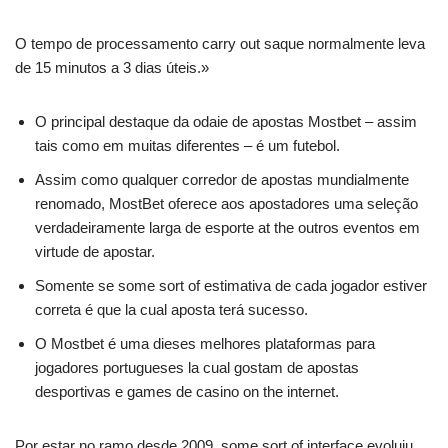
O tempo de processamento carry out saque normalmente leva
de 15 minutos a 3 dias úteis.»
O principal destaque da odaie de apostas Mostbet – assim
tais como em muitas diferentes – é um futebol.
Assim como qualquer corredor de apostas mundialmente
renomado, MostBet oferece aos apostadores uma seleção
verdadeiramente larga de esporte at the outros eventos em
virtude de apostar.
Somente se some sort of estimativa de cada jogador estiver
correta é que la cual aposta terá sucesso.
O Mostbet é uma dieses melhores plataformas para
jogadores portugueses la cual gostam de apostas
desportivas e games de casino on the internet.
Por estar no ramo desde 2009, some sort of interface evoluiu