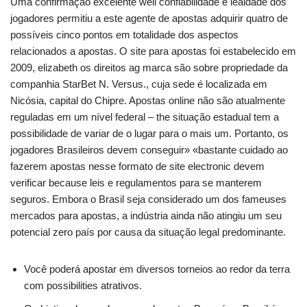
Uma confirmação excelente weil confiabilidade e lealdade dos
jogadores permitiu a este agente de apostas adquirir quatro de
possíveis cinco pontos em totalidade dos aspectos
relacionados a apostas. O site para apostas foi estabelecido em
2009, elizabeth os direitos ag marca são sobre propriedade da
companhia StarBet N. Versus., cuja sede é localizada em
Nicósia, capital do Chipre. Apostas online não são atualmente
reguladas em um nível federal – the situação estadual tem a
possibilidade de variar de o lugar para o mais um. Portanto, os
jogadores Brasileiros devem conseguir» «bastante cuidado ao
fazerem apostas nesse formato de site electronic devem
verificar because leis e regulamentos para se manterem
seguros. Embora o Brasil seja considerado um dos fameuses
mercados para apostas, a indústria ainda não atingiu um seu
potencial zero país por causa da situação legal predominante.
Você poderá apostar em diversos torneios ao redor da terra
com possibilities atrativos.