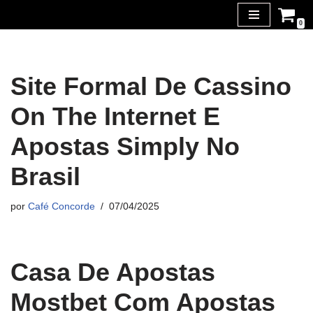
0
Saltar
al
contenido
Site Formal De Cassino
On The Internet E
Apostas Simply No
Brasil
por
Café Concorde
07/04/2025
Casa De Apostas
Mostbet Com Apostas