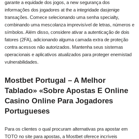
garante a equidade dos jogos, a new segurança dos
informações dos jogadores at the a integridade dasjenige
transações. Comece selecionando uma senha specialty,
combinando uma mescolanza imprevisível de letras, números e
símbolos. Além disso, considere ativar a autenticação de dois
fatores (2FA), adicionando alguma camada extra de proteção
contra acessos não autorizados. Mantenha seus sistemas
operacionais e aplicativos atualizados para proteger enemistad
vulnerabilidades.
Mostbet Portugal – A Melhor
Tablado» «Sobre Apostas E Online
Casino Online Para Jogadores
Portugueses
Para os clientes o qual procuram alternativas pra apostar em
TOTO no site para apostas, a Mostbet oferece incríveis