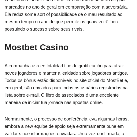
marcados no ano de geral em comparação com a adversária.
Ela reduz some sort of possibilidade de o mau resultado ao
mesmo tempo no ano de que permite os quais você lucre
possuindo o sucesso sobre seus rivais.
Mostbet Casino
A companhia usa en totalidad tipo de gratificación para atrair
novos jogadores e manter a lealdade sobre jogadores antigos.
Todos os bônus estão disponíveis no site oficial do MostBet e,
em geral, são enviados para todos os usuários registrados na
lista sobre e-mail. O libro de associados é uma excelente
maneira de iniciar tua jornada nas apostas online.
Normalmente, o processo de conferência leva algumas horas,
embora a new equipe de apoio seja extremamente bune em
validar since informações enviadas. Uma vez confirmada, a