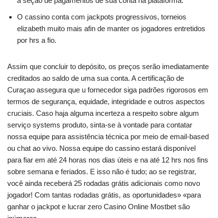
a seção de pagamentos de sua conta na plataforma.
O cassino conta com jackpots progressivos, torneios
elizabeth muito mais afin de manter os jogadores entretidos
por hrs a fio.
Assim que concluir to depósito, os preços serão imediatamente
creditados ao saldo de uma sua conta. A certificação de
Curaçao assegura que u fornecedor siga padrões rigorosos em
termos de segurança, equidade, integridade e outros aspectos
cruciais. Caso haja alguma incerteza a respeito sobre algum
serviço systems produto, sinta-se à vontade para contatar
nossa equipe para assistência técnica por meio de email-based
ou chat ao vivo. Nossa equipe do cassino estará disponível
para fiar em até 24 horas nos dias úteis e na até 12 hrs nos fins
sobre semana e feriados. E isso não é tudo; ao se registrar,
você ainda receberá 25 rodadas grátis adicionais como novo
jogador! Com tantas rodadas grátis, as oportunidades» «para
ganhar o jackpot e lucrar zero Casino Online Mostbet são