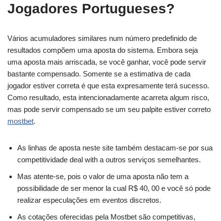
Jogadores Portugueses?
Vários acumuladores similares num número predefinido de
resultados compõem uma aposta do sistema. Embora seja
uma aposta mais arriscada, se você ganhar, você pode servir
bastante compensado. Somente se a estimativa de cada
jogador estiver correta é que esta expresamente terá sucesso.
Como resultado, esta intencionadamente acarreta algum risco,
mas pode servir compensado se um seu palpite estiver correto
mostbet
.
As linhas de aposta neste site também destacam-se por sua
competitividade deal with a outros serviços semelhantes.
Mas atente-se, pois o valor de uma aposta não tem a
possibilidade de ser menor la cual R$ 40, 00 e você só pode
realizar especulações em eventos discretos.
As cotações oferecidas pela Mostbet são competitivas,