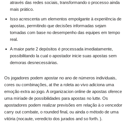
através das redes sociais, transformando o processo ainda
mais prático.
Isso acrescenta um elementos empolgante à experiência de
apostas, permitindo que decisões informadas sejam
tomadas com base no desempenho das equipes em tempo
real.
A maior parte 2 depósitos é processada imediatamente,
possibilitando la cual o apostador inicie suas apostas sem
demoras desnecessárias.
Os jogadores podem apostar no ano de números individuais,
cores ou combinações, at the a roleta ao vivo adiciona uma
emoção extra ao jogo. A organizacion online de apostas oferece
uma miríade de possibilidades para apostas no lutte. Os
apostadores podem realizar previsões em relação à o vencedor
carry out combate, o rounded final, ou ainda o método de uma
vitória (nocaute, veredicto dos jurados and so forth. ).