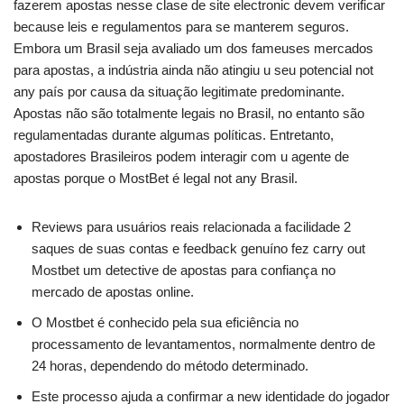
fazerem apostas nesse clase de site electronic devem verificar
because leis e regulamentos para se manterem seguros.
Embora um Brasil seja avaliado um dos fameuses mercados
para apostas, a indústria ainda não atingiu u seu potencial not
any país por causa da situação legitimate predominante.
Apostas não são totalmente legais no Brasil, no entanto são
regulamentadas durante algumas políticas. Entretanto,
apostadores Brasileiros podem interagir com u agente de
apostas porque o MostBet é legal not any Brasil.
Reviews para usuários reais relacionada a facilidade 2
saques de suas contas e feedback genuíno fez carry out
Mostbet um detective de apostas para confiança no
mercado de apostas online.
O Mostbet é conhecido pela sua eficiência no
processamento de levantamentos, normalmente dentro de
24 horas, dependendo do método determinado.
Este processo ajuda a confirmar a new identidade do jogador