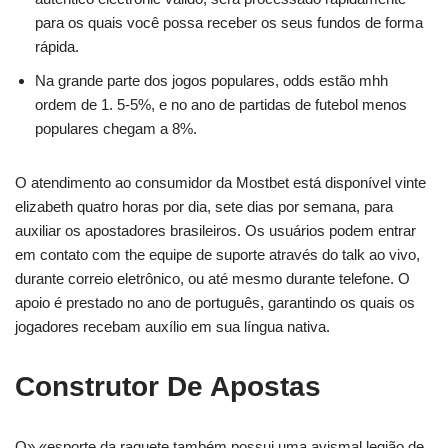
para os quais você possa receber os seus fundos de forma
rápida.
Na grande parte dos jogos populares, odds estão mhh
ordem de 1. 5-5%, e no ano de partidas de futebol menos
populares chegam a 8%.
O atendimento ao consumidor da Mostbet está disponível vinte
elizabeth quatro horas por dia, sete dias por semana, para
auxiliar os apostadores brasileiros. Os usuários podem entrar
em contato com the equipe de suporte através do talk ao vivo,
durante correio eletrônico, ou até mesmo durante telefone. O
apoio é prestado no ano de português, garantindo os quais os
jogadores recebam auxílio em sua língua nativa.
Construtor De Apostas
O» «esporte da raquete também possui uma avismal legião de