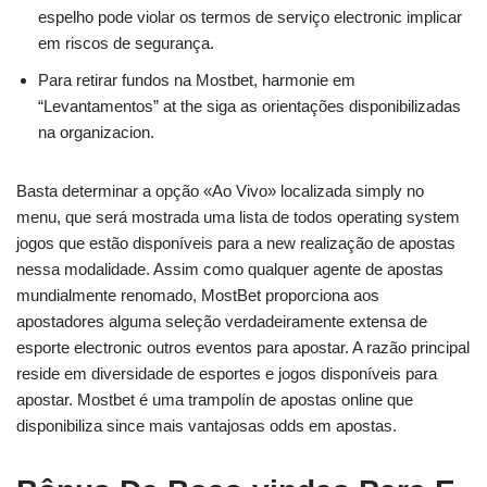
espelho pode violar os termos de serviço electronic implicar
em riscos de segurança.
Para retirar fundos na Mostbet, harmonie em
“Levantamentos” at the siga as orientações disponibilizadas
na organizacion.
Basta determinar a opção «Ao Vivo» localizada simply no
menu, que será mostrada uma lista de todos operating system
jogos que estão disponíveis para a new realização de apostas
nessa modalidade. Assim como qualquer agente de apostas
mundialmente renomado, MostBet proporciona aos
apostadores alguma seleção verdadeiramente extensa de
esporte electronic outros eventos para apostar. A razão principal
reside em diversidade de esportes e jogos disponíveis para
apostar. Mostbet é uma trampolín de apostas online que
disponibiliza since mais vantajosas odds em apostas.