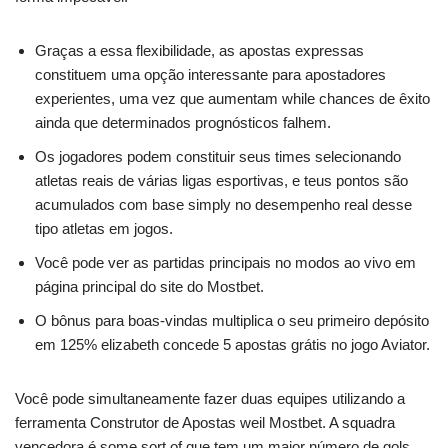
Graças a essa flexibilidade, as apostas expressas
constituem uma opção interessante para apostadores
experientes, uma vez que aumentam while chances de êxito
ainda que determinados prognósticos falhem.
Os jogadores podem constituir seus times selecionando
atletas reais de várias ligas esportivas, e teus pontos são
acumulados com base simply no desempenho real desse
tipo atletas em jogos.
Você pode ver as partidas principais no modos ao vivo em
página principal do site do Mostbet.
O bônus para boas-vindas multiplica o seu primeiro depósito
em 125% elizabeth concede 5 apostas grátis no jogo Aviator.
Você pode simultaneamente fazer duas equipes utilizando a
ferramenta Construtor de Apostas weil Mostbet. A squadra
vencedora é some sort of que tem um maior número de gols