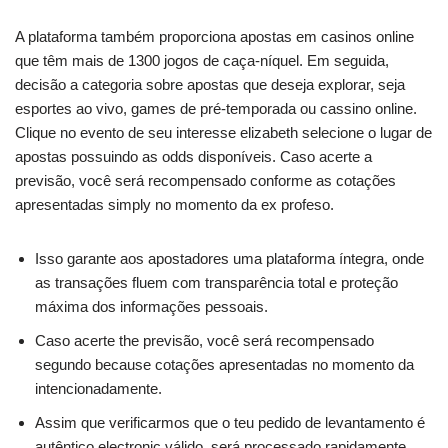
A plataforma também proporciona apostas em casinos online
que têm mais de 1300 jogos de caça-níquel. Em seguida,
decisão a categoria sobre apostas que deseja explorar, seja
esportes ao vivo, games de pré-temporada ou cassino online.
Clique no evento de seu interesse elizabeth selecione o lugar de
apostas possuindo as odds disponíveis. Caso acerte a
previsão, você será recompensado conforme as cotações
apresentadas simply no momento da ex profeso.
Isso garante aos apostadores uma plataforma íntegra, onde
as transações fluem com transparência total e proteção
máxima dos informações pessoais.
Caso acerte the previsão, você será recompensado
segundo because cotações apresentadas no momento da
intencionadamente.
Assim que verificarmos que o teu pedido de levantamento é
autêntico electronic válido, será processado rapidamente