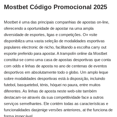
Mostbet Código Promocional 2025
Mostbet é uma das principais companhias de apostas on-line,
oferecendo a oportunidade de apostar na uma ampla
diversidade de esportes, ligas e competições. O» «site
disponibiliza uma vasta seleção de modalidades esportivas
populares electronic de nicho, facilitando a escolha carry out
esporte preferido para apostar. A trampolín online da Mostbet
constitui-se como uma casa de apostas desportivas que conta
com odds e linhas de aposta no ano de centenas de eventos
desportivos em absolutamente todo o globo. Um amplo leque
sobre modalidades desportivas está à disposição, incluindo
futebol, basquetebol, ténis, hóquei no paura, entre muitos
diferentes. As linhas de aposta neste web-site também
destacam-se através da sua competitividade face a outros
serviços semelhantes. Ele contém todas as características e
funcionalidades dasjenige versões anteriores, at the funciona de
forma impecável.