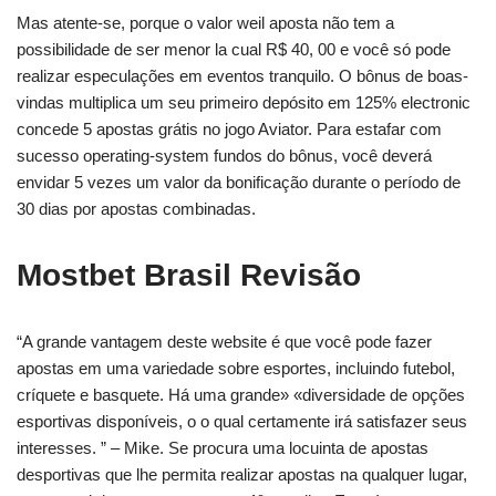
Mas atente-se, porque o valor weil aposta não tem a
possibilidade de ser menor la cual R$ 40, 00 e você só pode
realizar especulações em eventos tranquilo. O bônus de boas-
vindas multiplica um seu primeiro depósito em 125% electronic
concede 5 apostas grátis no jogo Aviator. Para estafar com
sucesso operating-system fundos do bônus, você deverá
envidar 5 vezes um valor da bonificação durante o período de
30 dias por apostas combinadas.
Mostbet Brasil Revisão
“A grande vantagem deste website é que você pode fazer
apostas em uma variedade sobre esportes, incluindo futebol,
críquete e basquete. Há uma grande» «diversidade de opções
esportivas disponíveis, o o qual certamente irá satisfazer seus
interesses. ” – Mike. Se procura uma locuinta de apostas
desportivas que lhe permita realizar apostas na qualquer lugar,