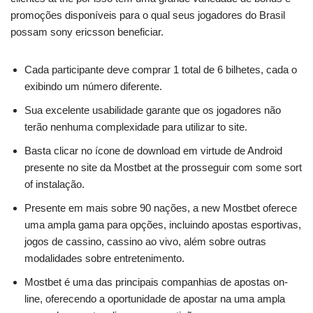
promoções disponíveis para o qual seus jogadores do Brasil
possam sony ericsson beneficiar.
Cada participante deve comprar 1 total de 6 bilhetes, cada o
exibindo um número diferente.
Sua excelente usabilidade garante que os jogadores não
terão nenhuma complexidade para utilizar to site.
Basta clicar no ícone de download em virtude de Android
presente no site da Mostbet at the prosseguir com some sort
of instalação.
Presente em mais sobre 90 nações, a new Mostbet oferece
uma ampla gama para opções, incluindo apostas esportivas,
jogos de cassino, cassino ao vivo, além sobre outras
modalidades sobre entretenimento.
Mostbet é uma das principais companhias de apostas on-
line, oferecendo a oportunidade de apostar na uma ampla